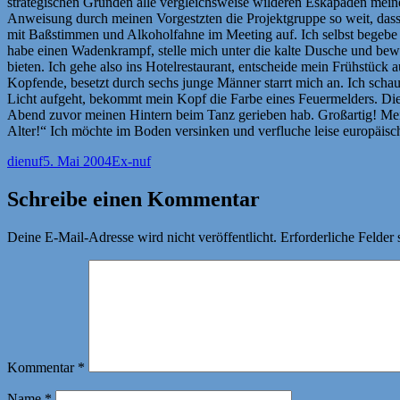
strategischen Gründen alle vergleichsweise wilderen Eskapaden meine
Anweisung durch meinen Vorgestzten die Projektgruppe so weit, das
mit Baßstimmen und Alkoholfahne im Meeting auf. Ich selbst begebe 
habe einen Wadenkrampf, stelle mich unter die kalte Dusche und bew
bieten. Ich gehe also ins Hotelrestaurant, entscheide mein Frühstück
Kopfende, besetzt durch sechs junge Männer starrt mich an. Ich scha
Licht aufgeht, bekommt mein Kopf die Farbe eines Feuermelders. Die j
Abend zuvor meinen Hintern beim Tanz gerieben hab. Großartig! Mein 
Alter!“ Ich möchte im Boden versinken und verfluche leise europäisc
Autor
Veröffentlicht
Kategorien
dienuf
5. Mai 2004
Ex-nuf
am
Schreibe einen Kommentar
Deine E-Mail-Adresse wird nicht veröffentlicht.
Erforderliche Felder 
Kommentar
*
Name
*