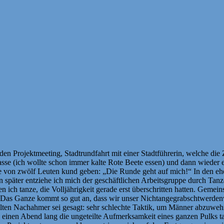
nden Projektmeeting, Stadtrundfahrt mit einer Stadtführerin, welche di
asse (ich wollte schon immer kalte Rote Beete essen) und dann wieder
 von zwölf Leuten kund geben: „Die Runde geht auf mich!“ In den ehe
 später entziehe ich mich der geschäftlichen Arbeitsgruppe durch Tanz
 ich tanze, die Volljährigkeit gerade erst überschritten hatten. Gemei
n. Das Ganze kommt so gut an, dass wir unser Nichtangegrabschtwerden
llten Nachahmer sei gesagt: sehr schlechte Taktik, um Männer abzuweh
 einen Abend lang die ungeteilte Aufmerksamkeit eines ganzen Pulks ta