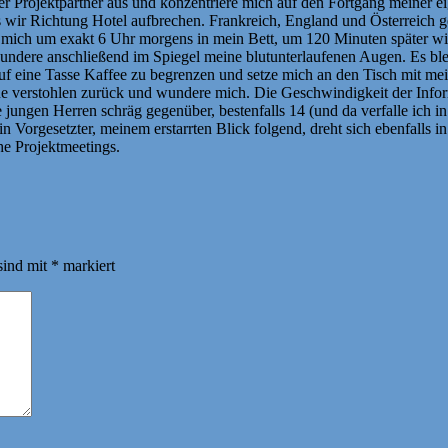
r Projektpartner aus und konzentriere mich auf den Fortgang meiner ei
s wir Richtung Hotel aufbrechen. Frankreich, England und Österreich
mich um exakt 6 Uhr morgens in mein Bett, um 120 Minuten später wiede
undere anschließend im Spiegel meine blutunterlaufenen Augen. Es blei
 auf eine Tasse Kaffee zu begrenzen und setze mich an den Tisch mit m
ue verstohlen zurück und wundere mich. Die Geschwindigkeit der Inform
ungen Herren schräg gegenüber, bestenfalls 14 (und da verfalle ich in
Vorgesetzter, meinem erstarrten Blick folgend, dreht sich ebenfalls 
he Projektmeetings.
sind mit
*
markiert