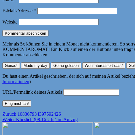
E-Mail-Adresse
*
Website
Mehr als 5x können Sie in einem Monat nicht kommentieren. So sorry! 
KOMMENTAROMAT! Ein Klick auf einen der Buttons unten trägt autom
Kommentar abschicken
Du hast einen Artikel geschrieben, der sich auf meinen Artikel bezie
Informationen
)
URL/Permalink deines Artikels
Beitragsnavigation
Vorheriger
Zurück
108367934397592426
Nächster
Beitrag:
Weiter
Kürzlich (08:16 Uhr) im Aufzug
Beitrag: