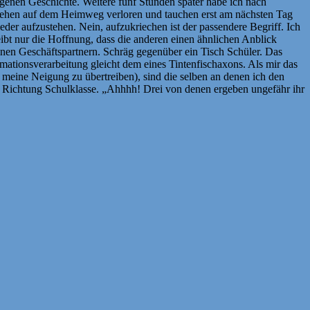
genen Geschichte. Weitere fünf Stunden später habe ich nach
 gehen auf dem Heimweg verloren und tauchen erst am nächsten Tag
r aufzustehen. Nein, aufzukriechen ist der passendere Begriff. Ich
bt nur die Hoffnung, dass die anderen einen ähnlichen Anblick
einen Geschäftspartnern. Schräg gegenüber ein Tisch Schüler. Das
ationsverarbeitung gleicht dem eines Tintenfischaxons. Als mir das
 meine Neigung zu übertreiben), sind die selben an denen ich den
in Richtung Schulklasse. „Ahhhh! Drei von denen ergeben ungefähr ihr