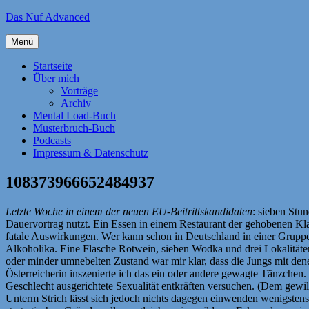
Zum
Das Nuf Advanced
Inhalt
springen
Menü
Startseite
Über mich
Vorträge
Archiv
Mental Load-Buch
Musterbruch-Buch
Podcasts
Impressum & Datenschutz
108373966652484937
Letzte Woche in einem der neuen EU-Beitrittskandidaten
: sieben Stu
Dauervortrag nutzt. Ein Essen in einem Restaurant der gehobenen Kl
fatale Auswirkungen. Wer kann schon in Deutschland in einer Gruppe
Alkoholika. Eine Flasche Rotwein, sieben Wodka und drei Lokalitäten
oder minder umnebelten Zustand war mir klar, dass die Jungs mit denen
Österreicherin inszenierte ich das ein oder andere gewagte Tänzche
Geschlecht ausgerichtete Sexualität entkräften versuchen. (Dem gewi
Unterm Strich lässt sich jedoch nichts dagegen einwenden wenigstens