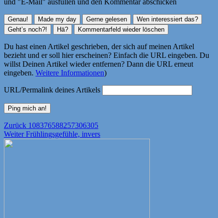
und "E-Mail" ausfüllen und den Kommentar abschicken
Du hast einen Artikel geschrieben, der sich auf meinen Artikel
bezieht und er soll hier erscheinen? Einfach die URL eingeben. Du
willst Deinen Artikel wieder entfernen? Dann die URL erneut
eingeben.
Weitere Informationen
)
URL/Permalink deines Artikels
Beitragsnavigation
Vorheriger
Zurück
108376588257306305
Nächster
Beitrag:
Weiter
Frühlingsgefühle, invers
Beitrag: