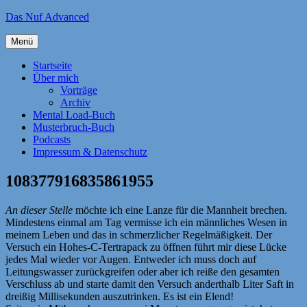
Zum
Das Nuf Advanced
Inhalt
springen
Menü
Startseite
Über mich
Vorträge
Archiv
Mental Load-Buch
Musterbruch-Buch
Podcasts
Impressum & Datenschutz
108377916835861955
An dieser Stelle
möchte ich eine Lanze für die Mannheit brechen.
Mindestens einmal am Tag vermisse ich ein männliches Wesen in
meinem Leben und das in schmerzlicher Regelmäßigkeit. Der
Versuch ein Hohes-C-Tertrapack zu öffnen führt mir diese Lücke
jedes Mal wieder vor Augen. Entweder ich muss doch auf
Leitungswasser zurückgreifen oder aber ich reiße den gesamten
Verschluss ab und starte damit den Versuch anderthalb Liter Saft in
dreißig Millisekunden auszutrinken. Es ist ein Elend!