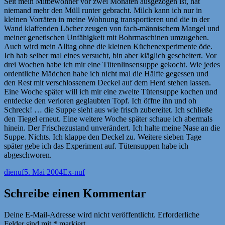
Seit mein Mitbewohner vor zwei Monaten ausgezogen ist, hat
niemand mehr den Müll runter gebracht. Milch kann ich nur in
kleinen Vorräten in meine Wohnung transportieren und die in der
Wand klaffenden Löcher zeugen von fach-männischem Mangel und
meiner genetischen Unfähigkeit mit Bohrmaschinen umzugehen.
Auch wird mein Alltag ohne die kleinen Küchenexperimente öde.
Ich hab selber mal eines versucht, bin aber kläglich gescheitert. Vor
drei Wochen habe ich mir eine Tütenlinsensuppe gekocht. Wie jedes
ordentliche Mädchen habe ich nicht mal die Hälfte gegessen und
den Rest mit verschlossenem Deckel auf dem Herd stehen lassen.
Eine Woche später will ich mir eine zweite Tütensuppe kochen und
entdecke den verloren geglaubten Topf. Ich öffne ihn und oh
Schreck! … die Suppe sieht aus wie frisch zubereitet. Ich schließe
den Tiegel erneut. Eine weitere Woche später schaue ich abermals
hinein. Der Frischezustand unverändert. Ich halte meine Nase an die
Suppe. Nichts. Ich klappe den Deckel zu. Weitere sieben Tage
später gebe ich das Experiment auf. Tütensuppen habe ich
abgeschworen.
Autor
Veröffentlicht
Kategorien
dienuf
5. Mai 2004
Ex-nuf
am
Schreibe einen Kommentar
Deine E-Mail-Adresse wird nicht veröffentlicht.
Erforderliche
Felder sind mit
*
markiert