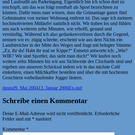
und Laufoutfit am Parkeingang. Eigentlich bin ich schon dort zu
erschöpft, um das was folgt ernsthaft als Sport bezeichnen zu
können. Dafür muss man wissen, dass die Grünanlage ganze fünf
Gehminuten von meiner Wohnung entfernt ist. Das sage ich meinem
hochmotivierten Mitläufer natürlich nicht. Wir traben los und fühlen
uns nach weiteren zehn Minuten, wie erhofft, gesund und
vernünftig. Während ich also gedankenverloren durch die Gegend,
nennen wir es: zügig schreite, erscheint wie aus dem Nichts ein
Landstreicher in der Mitte des Weges und fragt mit belegter Stimme:
„Ey, ihr da! Habt ihr mal ne Kippe?“ Entsetzt antworte ich: „Wie?
WIR? Wir sind Sportler, das sieht man doch!“ Wir laufen noch
weitere zehn Minuten bis wir aus Sichtweite des Clochards sind und
ergeben uns unserem Schicksal indem wir in das nächste Café
einkehren, einen Milchkaffee bestellen und über die mit hochroten
Gesichtern vorbeilaufender Jogger lästern.
Autor
Veröffentlicht
Kategorien
dasnuf
9. Mai 2004
13. Januar 2006
Ex-nuf
am
Schreibe einen Kommentar
Deine E-Mail-Adresse wird nicht veröffentlicht.
Erforderliche
Felder sind mit
*
markiert
Kommentar
*