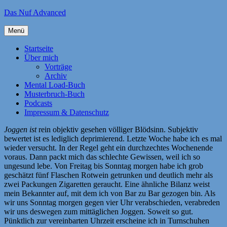
Zum
Das Nuf Advanced
Inhalt
springen
Menü
Startseite
Über mich
Vorträge
Archiv
Mental Load-Buch
Musterbruch-Buch
Podcasts
Impressum & Datenschutz
Joggen ist
rein objektiv gesehen völliger Blödsinn. Subjektiv
bewertet ist es lediglich deprimierend. Letzte Woche habe ich es mal
wieder versucht. In der Regel geht ein durchzechtes Wochenende
voraus. Dann packt mich das schlechte Gewissen, weil ich so
ungesund lebe. Von Freitag bis Sonntag morgen habe ich grob
geschätzt fünf Flaschen Rotwein getrunken und deutlich mehr als
zwei Packungen Zigaretten geraucht. Eine ähnliche Bilanz weist
mein Bekannter auf, mit dem ich von Bar zu Bar gezogen bin. Als
wir uns Sonntag morgen gegen vier Uhr verabschieden, verabreden
wir uns deswegen zum mittäglichen Joggen. Soweit so gut.
Pünktlich zur vereinbarten Uhrzeit erscheine ich in Turnschuhen