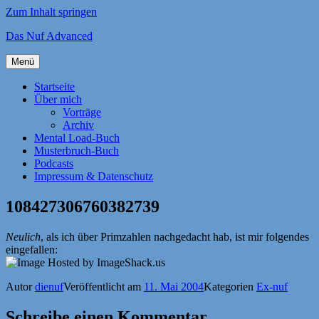
Zum Inhalt springen
Das Nuf Advanced
Menü
Startseite
Über mich
Vorträge
Archiv
Mental Load-Buch
Musterbruch-Buch
Podcasts
Impressum & Datenschutz
108427306760382739
Neulich
, als ich über Primzahlen nachgedacht hab, ist mir folgendes
eingefallen:
Autor
dienuf
Veröffentlicht am
11. Mai 2004
Kategorien
Ex-nuf
Schreibe einen Kommentar