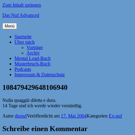
Zum Inhalt springen
Das Nuf Advanced
Menü
Startseite
Über mich
Vorträge
Archiv
Mental Load-Buch
Musterbruch-Buch
Podcasts
Impressum & Datenschutz
108479429648106940
Nulla quaggiù diletta e dura.
14 Tage und ich werde wieder vernünftig.
Autor
dienuf
Veröffentlicht am
17. Mai 2004
Kategorien
Ex-nuf
Schreibe einen Kommentar