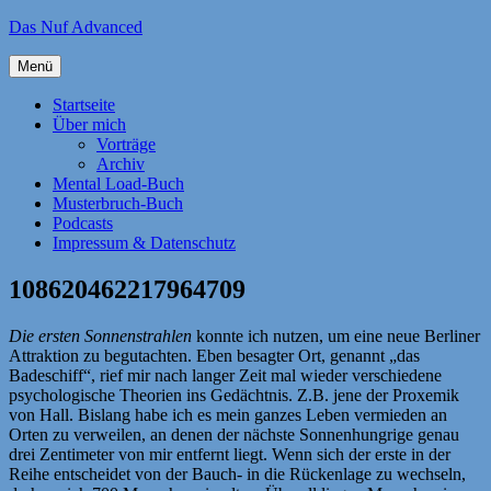
Zum
Das Nuf Advanced
Inhalt
springen
Menü
Startseite
Über mich
Vorträge
Archiv
Mental Load-Buch
Musterbruch-Buch
Podcasts
Impressum & Datenschutz
108620462217964709
Die ersten Sonnenstrahlen
konnte ich nutzen, um eine neue Berliner
Attraktion zu begutachten. Eben besagter Ort, genannt „das
Badeschiff“, rief mir nach langer Zeit mal wieder verschiedene
psychologische Theorien ins Gedächtnis. Z.B. jene der Proxemik
von Hall. Bislang habe ich es mein ganzes Leben vermieden an
Orten zu verweilen, an denen der nächste Sonnenhungrige genau
drei Zentimeter von mir entfernt liegt. Wenn sich der erste in der
Reihe entscheidet von der Bauch- in die Rückenlage zu wechseln,