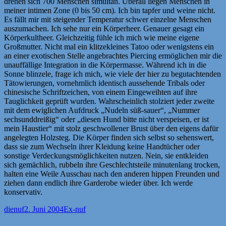
drehen sich 700 Menschen simultan. Überall liegen Menschen in
meiner intimen Zone (0 bis 50 cm). Ich bin tapfer und weine nicht.
Es fällt mir mit steigender Temperatur schwer einzelne Menschen
auszumachen. Ich sehe nur ein Körperheer. Genauer gesagt ein
Körperkultheer. Gleichzeitig fühle ich mich wie meine eigene
Großmutter. Nicht mal ein klitzekleines Tatoo oder wenigstens ein
an einer exotischen Stelle angebrachtes Piercing ermöglichen mir die
unauffällige Integration in die Körpermasse. Während ich in die
Sonne blinzele, frage ich mich, wie viele der hier zu begutachtenden
Tätowierungen, vornehmlich identisch aussehende Tribals oder
chinesische Schriftzeichen, von einem Eingeweihten auf ihre
Tauglichkeit geprüft wurden. Wahrscheinlich stolziert jeder zweite
mit dem ewiglichen Aufdruck „Nudeln süß-sauer“, „Nummer
sechsunddreißig“ oder „diesen Hund bitte nicht verspeisen, er ist
mein Haustier“ mit stolz geschwollener Brust über den eigens dafür
angelegten Holzsteg. Die Körper finden sich selbst so sehenswert,
dass sie zum Wechseln ihrer Kleidung keine Handtücher oder
sonstige Verdeckungsmöglichkeiten nutzen. Nein, sie entkleiden
sich gemächlich, rubbeln ihre Geschlechtsteile minutenlang trocken,
halten eine Weile Ausschau nach den anderen hippen Freunden und
ziehen dann endlich ihre Garderobe wieder über. Ich werde
konservativ.
Autor
Veröffentlicht
Kategorien
dienuf
2. Juni 2004
Ex-nuf
am