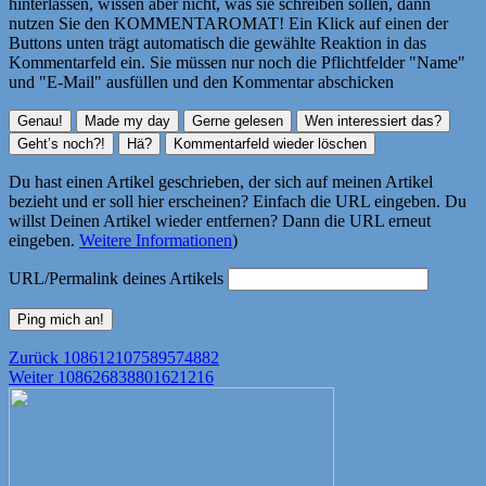
hinterlassen, wissen aber nicht, was sie schreiben sollen, dann
nutzen Sie den KOMMENTAROMAT! Ein Klick auf einen der
Buttons unten trägt automatisch die gewählte Reaktion in das
Kommentarfeld ein. Sie müssen nur noch die Pflichtfelder "Name"
und "E-Mail" ausfüllen und den Kommentar abschicken
Du hast einen Artikel geschrieben, der sich auf meinen Artikel
bezieht und er soll hier erscheinen? Einfach die URL eingeben. Du
willst Deinen Artikel wieder entfernen? Dann die URL erneut
eingeben.
Weitere Informationen
)
URL/Permalink deines Artikels
Beitragsnavigation
Vorheriger
Zurück
108612107589574882
Nächster
Beitrag:
Weiter
108626838801621216
Beitrag: