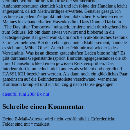
vermutet, wurde mir im Kino trotz der sommerlichen
Außentemperaturen ziemlich kalt und ich folgte der Handlung leicht
angespannt, da ich Merkwürdiges erwartete. Genauer gesagt, ich
rechnete zu jedem Zeitpunkt mit dem plötzlichen Erscheinen eines
Mannes im schauderhaften Hasenkostüm. Dass Donnie Darko in
„The Day after Tomorrow“ mitspielt, irritierte mich durchgehend bis
zum Schluss. Ich bin dann etwas verwirrt und bibbernd in die
nächstgelegene Bar geschwankt, um noch ein alkoholisches Getränk
zu mir zu nehmen. Bei dem eben genannten Etablissement, handelte
es sich um „Möbel Olpe“. Auch hier fehlt mir mal wieder jedes
Verständnis. Was ist an diesem grauenhaften Laden bitte so hip? Es
gibt durchaus Gegenstände (sprich Einrichtungsgegenstände) die ob
ihrer Unansehnlichkeit einen gewissen Reiz versprühen. Das
Interieur dort kann jedoch nicht anders als schlicht und ergreifend
HÄSSLICH bezeichnet werden. Als dann noch ein glückliches Paar
gemeinsam auf die Behindertentoilette verschwand, war meine
Konfusion komplett und ich bin zügig nach Hause gegangen.
Autor
Veröffentlicht
Kategorien
dienuf
9. Juni 2004
Ex-nuf
am
Schreibe einen Kommentar
Deine E-Mail-Adresse wird nicht veröffentlicht.
Erforderliche
Felder sind mit
*
markiert