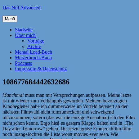
Zum
Das Nuf Advanced
Inhalt
springen
Menü
Startseite
Über mich
Vorträge
Archiv
Mental Load-Buch
Musterbruch-Buch
Podcasts
Impressum & Datenschutz
108677684442632686
Manchmal
muss man mit Versprechungen aufpassen. Meine letzte
ist mir wieder zum Verhängnis geworden. Meinem bevorzugten
Kinobegleiter habe ich dummerweise im Vorfeld beteuert an der
nächsten Filmwahl nicht rumzumeckern und schweigend
mitzukommen, sofern (das war die einzige Ausnahme) ich den Film
nicht schon kenne. Ergo hieß es gestern Klappe halten und in „The
Day after Tomorrow“ gehen. Der letzte große Emmerichfilm führt
noch unangefochten die Liste worst-movies-ever-seen. Wie