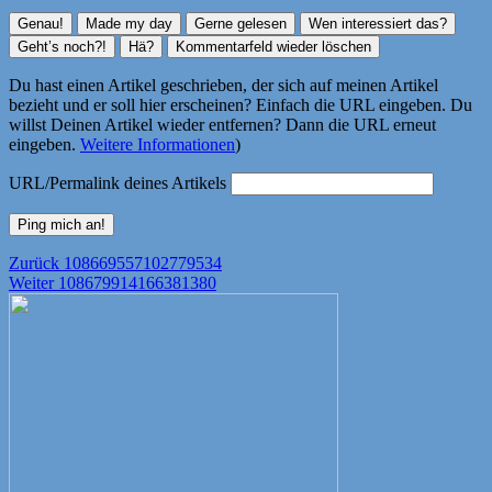
Du hast einen Artikel geschrieben, der sich auf meinen Artikel
bezieht und er soll hier erscheinen? Einfach die URL eingeben. Du
willst Deinen Artikel wieder entfernen? Dann die URL erneut
eingeben.
Weitere Informationen
)
URL/Permalink deines Artikels
Beitragsnavigation
Vorheriger
Zurück
108669557102779534
Nächster
Beitrag:
Weiter
108679914166381380
Beitrag: