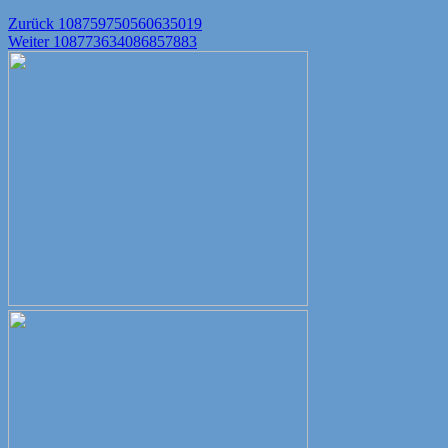
Beitragsnavigation
Vorheriger
Zurück
108759750560635019
Nächster
Beitrag:
Weiter
108773634086857883
Beitrag: