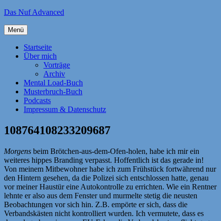
Zum
Das Nuf Advanced
Inhalt
springen
Menü
Startseite
Über mich
Vorträge
Archiv
Mental Load-Buch
Musterbruch-Buch
Podcasts
Impressum & Datenschutz
108764108233209687
Morgens
beim Brötchen-aus-dem-Ofen-holen, habe ich mir ein
weiteres hippes Branding verpasst. Hoffentlich ist das gerade in!
Von meinem Mitbewohner habe ich zum Frühstück fortwährend nur
den Hintern gesehen, da die Polizei sich entschlossen hatte, genau
vor meiner Haustür eine Autokontrolle zu errichten. Wie ein Rentner
lehnte er also aus dem Fenster und murmelte stetig die neusten
Beobachtungen vor sich hin. Z.B. empörte er sich, dass die
Verbandskästen nicht kontrolliert wurden. Ich vermutete, dass es