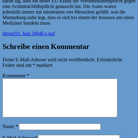
daran lag, dass ein neuer EU-Erlass die Verbandskastenpflicht gegen
eine Arztmitsichführpflicht getauscht hat. Die Autos waren
jedenfalls immer mit mindestens vier Menschen gefüllt, was die
Mutmaßung nahe legt, dass es sich bei einem der Insassen um einen
Mediziner handeln muss.
Autor
Veröffentlicht
Kategorien
dienuf
19. Juni 2004
Ex-nuf
am
Schreibe einen Kommentar
Deine E-Mail-Adresse wird nicht veröffentlicht.
Erforderliche
Felder sind mit
*
markiert
Kommentar
*
Name
*
E-Mail-Adresse
*