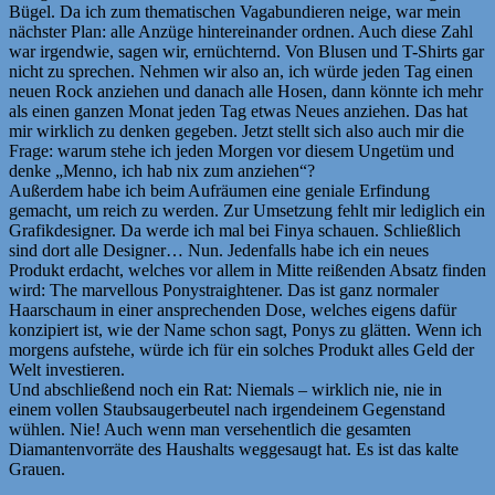
Bügel. Da ich zum thematischen Vagabundieren neige, war mein
nächster Plan: alle Anzüge hintereinander ordnen. Auch diese Zahl
war irgendwie, sagen wir, ernüchternd. Von Blusen und T-Shirts gar
nicht zu sprechen. Nehmen wir also an, ich würde jeden Tag einen
neuen Rock anziehen und danach alle Hosen, dann könnte ich mehr
als einen ganzen Monat jeden Tag etwas Neues anziehen. Das hat
mir wirklich zu denken gegeben. Jetzt stellt sich also auch mir die
Frage: warum stehe ich jeden Morgen vor diesem Ungetüm und
denke „Menno, ich hab nix zum anziehen“?
Außerdem habe ich beim Aufräumen eine geniale Erfindung
gemacht, um reich zu werden. Zur Umsetzung fehlt mir lediglich ein
Grafikdesigner. Da werde ich mal bei Finya schauen. Schließlich
sind dort alle Designer… Nun. Jedenfalls habe ich ein neues
Produkt erdacht, welches vor allem in Mitte reißenden Absatz finden
wird: The marvellous Ponystraightener. Das ist ganz normaler
Haarschaum in einer ansprechenden Dose, welches eigens dafür
konzipiert ist, wie der Name schon sagt, Ponys zu glätten. Wenn ich
morgens aufstehe, würde ich für ein solches Produkt alles Geld der
Welt investieren.
Und abschließend noch ein Rat: Niemals – wirklich nie, nie in
einem vollen Staubsaugerbeutel nach irgendeinem Gegenstand
wühlen. Nie! Auch wenn man versehentlich die gesamten
Diamantenvorräte des Haushalts weggesaugt hat. Es ist das kalte
Grauen.