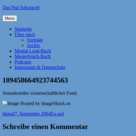
Zum
Das Nuf Advanced
Inhalt
springen
Menü
Startseite
Über mich
Vorträge
Archiv
Mental Load-Buch
Musterbruch-Buch
Podcasts
Impressum & Datenschutz
109458664923744563
Sensationeller wissenschaftlicher Fund.
Autor
Veröffentlicht
Kategorien
dienuf
7. September 2004
Ex-nuf
am
Schreibe einen Kommentar