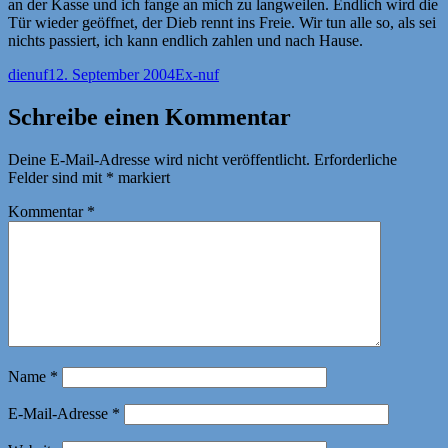
an der Kasse und ich fange an mich zu langweilen. Endlich wird die
Tür wieder geöffnet, der Dieb rennt ins Freie. Wir tun alle so, als sei
nichts passiert, ich kann endlich zahlen und nach Hause.
Autor
Veröffentlicht
Kategorien
dienuf
12. September 2004
Ex-nuf
am
Schreibe einen Kommentar
Deine E-Mail-Adresse wird nicht veröffentlicht.
Erforderliche
Felder sind mit
*
markiert
Kommentar
*
Name
*
E-Mail-Adresse
*