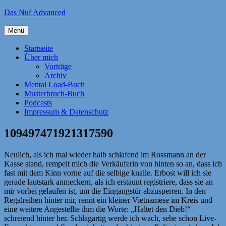
Zum
Das Nuf Advanced
Inhalt
springen
Menü
Startseite
Über mich
Vorträge
Archiv
Mental Load-Buch
Musterbruch-Buch
Podcasts
Impressum & Datenschutz
109497471921317590
Neulich, als ich mal wieder halb schlafend im Rossmann an der
Kasse stand, rempelt mich die Verkäuferin von hinten so an, dass ich
fast mit dem Kinn vorne auf die selbige knalle. Erbost will ich sie
gerade lautstark anmeckern, als ich erstaunt registriere, dass sie an
mir vorbei gelaufen ist, um die Eingangstür abzusperren. In den
Regalreihen hinter mir, rennt ein kleiner Vietnamese im Kreis und
eine weitere Angestellte ihm die Worte: „Haltet den Dieb!“
schreiend hinter her. Schlagartig werde ich wach, sehe schon Live-