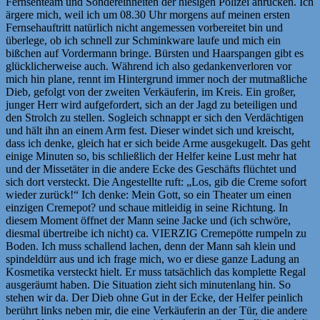
Fernsehteam und Sondereinheiten der hiesigen Polizei anrücken. Ich
ärgere mich, weil ich um 08.30 Uhr morgens auf meinen ersten
Fernsehauftritt natürlich nicht angemessen vorbereitet bin und
überlege, ob ich schnell zur Schminkware laufe und mich ein
bißchen auf Vordermann bringe. Bürsten und Haarspangen gibt es
glücklicherweise auch. Während ich also gedankenverloren vor
mich hin plane, rennt im Hintergrund immer noch der mutmaßliche
Dieb, gefolgt von der zweiten Verkäuferin, im Kreis. Ein großer,
junger Herr wird aufgefordert, sich an der Jagd zu beteiligen und
den Strolch zu stellen. Sogleich schnappt er sich den Verdächtigen
und hält ihn an einem Arm fest. Dieser windet sich und kreischt,
dass ich denke, gleich hat er sich beide Arme ausgekugelt. Das geht
einige Minuten so, bis schließlich der Helfer keine Lust mehr hat
und der Missetäter in die andere Ecke des Geschäfts flüchtet und
sich dort versteckt. Die Angestellte ruft: „Los, gib die Creme sofort
wieder zurück!“ Ich denke: Mein Gott, so ein Theater um einen
einzigen Cremepot? und schaue mitleidig in seine Richtung. In
diesem Moment öffnet der Mann seine Jacke und (ich schwöre,
diesmal übertreibe ich nicht) ca. VIERZIG Cremepötte rumpeln zu
Boden. Ich muss schallend lachen, denn der Mann sah klein und
spindeldürr aus und ich frage mich, wo er diese ganze Ladung an
Kosmetika versteckt hielt. Er muss tatsächlich das komplette Regal
ausgeräumt haben. Die Situation zieht sich minutenlang hin. So
stehen wir da. Der Dieb ohne Gut in der Ecke, der Helfer peinlich
berührt links neben mir, die eine Verkäuferin an der Tür, die andere