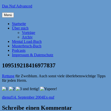
Zum
Das Nuf Advanced
Inhalt
springen
Menü
Startseite
Über mich
Vorträge
Archiv
Mental Load-Buch
Musterbruch-Buch
Podcasts
Impressum & Datenschutz
109519218416977837
Rettung
für Zweiblum. Auch sonst viele überlebenswichtige Tipps
für jeden Herrn.
Autor
Veröffentlicht
Kategorien
dienuf
14. September 2004
Ex-nuf
am
Schreibe einen Kommentar