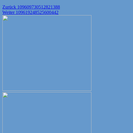
Beitragsnavigation
Vorheriger
Zurück
109609730512821388
Nächster
Beitrag:
Weiter
109619248525600442
Beitrag: