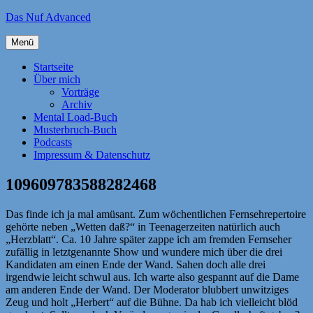
Zum
Das Nuf Advanced
Inhalt
springen
Menü
Startseite
Über mich
Vorträge
Archiv
Mental Load-Buch
Musterbruch-Buch
Podcasts
Impressum & Datenschutz
109609783588282468
Das finde ich ja mal amüsant. Zum wöchentlichen Fernsehrepertoire
gehörte neben „Wetten daß?“ in Teenagerzeiten natürlich auch
„Herzblatt“. Ca. 10 Jahre später zappe ich am fremden Fernseher
zufällig in letztgenannte Show und wundere mich über die drei
Kandidaten am einen Ende der Wand. Sahen doch alle drei
irgendwie leicht schwul aus. Ich warte also gespannt auf die Dame
am anderen Ende der Wand. Der Moderator blubbert unwitziges
Zeug und holt „Herbert“ auf die Bühne. Da hab ich vielleicht blöd