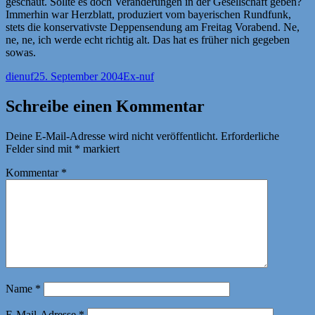
geschaut. Sollte es doch Veränderungen in der Gesellschaft geben?
Immerhin war Herzblatt, produziert vom bayerischen Rundfunk,
stets die konservativste Deppensendung am Freitag Vorabend. Ne,
ne, ne, ich werde echt richtig alt. Das hat es früher nich gegeben
sowas.
Autor
Veröffentlicht
Kategorien
dienuf
25. September 2004
Ex-nuf
am
Schreibe einen Kommentar
Deine E-Mail-Adresse wird nicht veröffentlicht.
Erforderliche
Felder sind mit
*
markiert
Kommentar
*
Name
*
E-Mail-Adresse
*