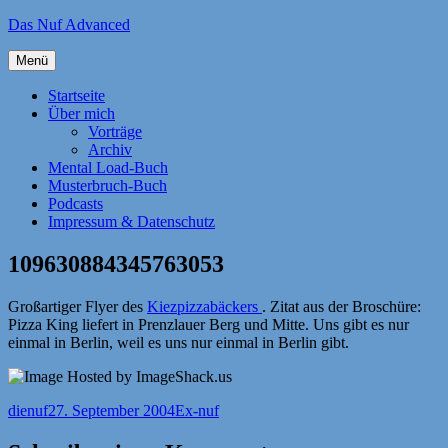
Zum
Das Nuf Advanced
Inhalt
springen
Menü
Startseite
Über mich
Vorträge
Archiv
Mental Load-Buch
Musterbruch-Buch
Podcasts
Impressum & Datenschutz
109630884345763053
Großartiger Flyer des
Kiezpizzabäckers
. Zitat aus der Broschüre:
Pizza King liefert in Prenzlauer Berg und Mitte. Uns gibt es nur
einmal in Berlin, weil es uns nur einmal in Berlin gibt.
Autor
Veröffentlicht
Kategorien
dienuf
27. September 2004
Ex-nuf
am