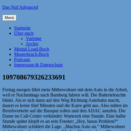
Zum
Das Nuf Advanced
Inhalt
springen
Menü
Startseite
Über mich
Vorträge
Archiv
Mental Load-Buch
Musterbruch-Buch
Podcasts
Impressum & Datenschutz
109708679326233691
Freitag morgen fährt mein Mitbewohner mit dem Auto in die Arbeit,
weil er Nachmittags nach Bamberg fahren will. Die Batterieleuchte
blinkt. Als er sich dann auf den Weg Richtung Autobahn macht,
dauert es keine fünf Minuten und die Karre geht aus. Also mitten im
Berufsverkehr auf die Busspur rollen und den ADAC anrufen. Die
Dame im Call-Center verkündet: Wartezeit eine Stunde. Eine halbe
Stunde später klopft es an sein Fenster: „Hey, hassu Problem?“
Mitbewohner schildert die Lage. „Machsu Auto an.“ Mitbewohner