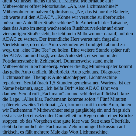
dreht Schlüssel, nichts tut sich. „Machsu Motorhaube auf!“
Mitbewohner öffnet Motorhaube. „Ah, isse Lichtmaschine!“
Mitbewohner im naiven Optimismus, „Ne, das ist nur die Batterie,
ich warte auf den ADAC“. „Könne wir versuche su überbrücke,
müsse nur Auto über Straße schiebe:“ In Anbetracht der Tatsache,
dass das Auto im stetig wachsenden Rushhourverkehr auf einer
vierspurigen Straße steht, besteht mein Mitbewohner darauf, auf den
ADAC zu warten. Der freundliche Herr wartet mit, fragt alle
Viertelstunde, ob er das Auto verkaufen will und geht ab und zu
weg, um „eine Tüte Tee“ zu holen. Eine weitere Stunde später ruft
der ADAC an und fragt, wo das Auto steht, er sei nun in der
Potsdamerstraße in Zehlendorf. Dummerweise stand mein
Mitbewohner in Schöneberg. Wieder dreißig Minuten später kommt
das gelbe Auto endlich, überbrückt, Auto geht aus, Diagnose:
Lichtmaschine. Therapie: Auto abschleppen, Lichtmaschine
reparieren. Serdal (nach 1,5 Stunden gemeinsamen Wartens, ist der
Name bekannt), sagt: „Ich helfa Dir!“ Also ADAC fährt von
dannen, Serdal ruft „Fachmann“ an und schildert auf türkisch kurz
die Lage. „Alles klar, Fachemann kommte sofort.“ Fünf Minuten
später ein zweites Telefonat. „Ah, kommsu mit in mein Auto, holen
wir Fachemann!“ Mitbewohner steigt gutgläubig ein und fragt sich
erst als sie bei einsetzender Dunkelheit im Regen unter einer Brücke
stoppen, ob das Vorgehen eine gute Idee war. Statt eines Überfalls,
steht da freundlich der Fachmann. Zehnminütige Diskussion auf
türkisch, es fällt mehrere Male das Wort Lichtmaschine.