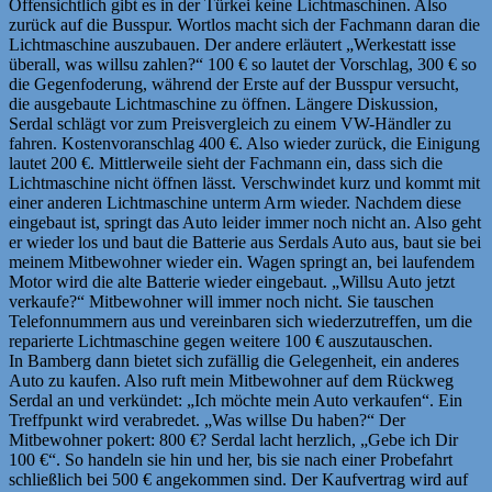
Offensichtlich gibt es in der Türkei keine Lichtmaschinen. Also
zurück auf die Busspur. Wortlos macht sich der Fachmann daran die
Lichtmaschine auszubauen. Der andere erläutert „Werkestatt isse
überall, was willsu zahlen?“ 100 € so lautet der Vorschlag, 300 € so
die Gegenfoderung, während der Erste auf der Busspur versucht,
die ausgebaute Lichtmaschine zu öffnen. Längere Diskussion,
Serdal schlägt vor zum Preisvergleich zu einem VW-Händler zu
fahren. Kostenvoranschlag 400 €. Also wieder zurück, die Einigung
lautet 200 €. Mittlerweile sieht der Fachmann ein, dass sich die
Lichtmaschine nicht öffnen lässt. Verschwindet kurz und kommt mit
einer anderen Lichtmaschine unterm Arm wieder. Nachdem diese
eingebaut ist, springt das Auto leider immer noch nicht an. Also geht
er wieder los und baut die Batterie aus Serdals Auto aus, baut sie bei
meinem Mitbewohner wieder ein. Wagen springt an, bei laufendem
Motor wird die alte Batterie wieder eingebaut. „Willsu Auto jetzt
verkaufe?“ Mitbewohner will immer noch nicht. Sie tauschen
Telefonnummern aus und vereinbaren sich wiederzutreffen, um die
reparierte Lichtmaschine gegen weitere 100 € auszutauschen.
In Bamberg dann bietet sich zufällig die Gelegenheit, ein anderes
Auto zu kaufen. Also ruft mein Mitbewohner auf dem Rückweg
Serdal an und verkündet: „Ich möchte mein Auto verkaufen“. Ein
Treffpunkt wird verabredet. „Was willse Du haben?“ Der
Mitbewohner pokert: 800 €? Serdal lacht herzlich, „Gebe ich Dir
100 €“. So handeln sie hin und her, bis sie nach einer Probefahrt
schließlich bei 500 € angekommen sind. Der Kaufvertrag wird auf