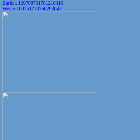
Beitragsnavigation
Vorheriger
Zurück
109708701781210416
Nächster
Beitrag:
Weiter
109751770350293043
Beitrag: