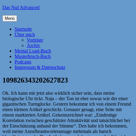
Zum
Das Nuf Advanced
Inhalt
springen
Menü
Startseite
Über mich
Vorträge
Archiv
Mental Load-Buch
Musterbruch-Buch
Podcasts
Impressum & Datenschutz
109826343202627823
Ok. Ich kann mir jetzt also wirklich sicher sein, dass meine
biologische Uhr tickt. Naja – der Ton ist eher sowas wie der einer
gigantischen Turmglocke. Gestern bekomme ich von einem Freund
einen kleinen Artikel geschickt. Genauer gesagt, eine Seite mit
einem markierten Artikel. Gekennzeichnet war: „Eindeutige
Korrelation zwischen geschätzter Attraktivität und tatsächlicher bei
der Einschätzung anhand der Stimme“. Den habe ich bekommen,
weil meine Anrufbeantworteransage mehrmals als barsch