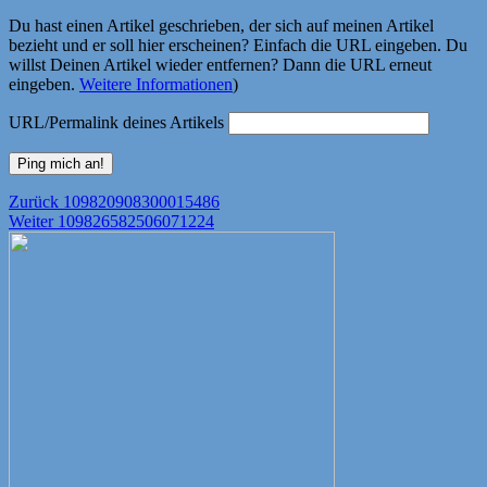
Du hast einen Artikel geschrieben, der sich auf meinen Artikel
bezieht und er soll hier erscheinen? Einfach die URL eingeben. Du
willst Deinen Artikel wieder entfernen? Dann die URL erneut
eingeben.
Weitere Informationen
)
URL/Permalink deines Artikels
Beitragsnavigation
Vorheriger
Zurück
109820908300015486
Nächster
Beitrag:
Weiter
109826582506071224
Beitrag: