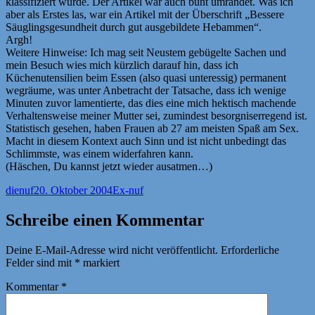
klassifiziert wurde. Der Artikel war auch bunt umrandet. Was ich
aber als Erstes las, war ein Artikel mit der Überschrift „Bessere
Säuglingsgesundheit durch gut ausgebildete Hebammen“.
Argh!
Weitere Hinweise: Ich mag seit Neustem gebügelte Sachen und
mein Besuch wies mich kürzlich darauf hin, dass ich
Küchenutensilien beim Essen (also quasi unteressig) permanent
wegräume, was unter Anbetracht der Tatsache, dass ich wenige
Minuten zuvor lamentierte, das dies eine mich hektisch machende
Verhaltensweise meiner Mutter sei, zumindest besorgniserregend ist.
Statistisch gesehen, haben Frauen ab 27 am meisten Spaß am Sex.
Macht in diesem Kontext auch Sinn und ist nicht unbedingt das
Schlimmste, was einem widerfahren kann.
(Häschen, Du kannst jetzt wieder ausatmen…)
Autor
Veröffentlicht
Kategorien
dienuf
20. Oktober 2004
Ex-nuf
am
Schreibe einen Kommentar
Deine E-Mail-Adresse wird nicht veröffentlicht.
Erforderliche
Felder sind mit
*
markiert
Kommentar
*