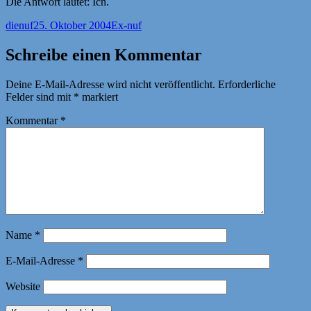
Die Antwort lautet: Ich.
Autor
Veröffentlicht
Kategorien
dienuf
25. Oktober 2004
Ex-nuf
am
Schreibe einen Kommentar
Deine E-Mail-Adresse wird nicht veröffentlicht.
Erforderliche
Felder sind mit
*
markiert
Kommentar
*
Name
*
E-Mail-Adresse
*
Website