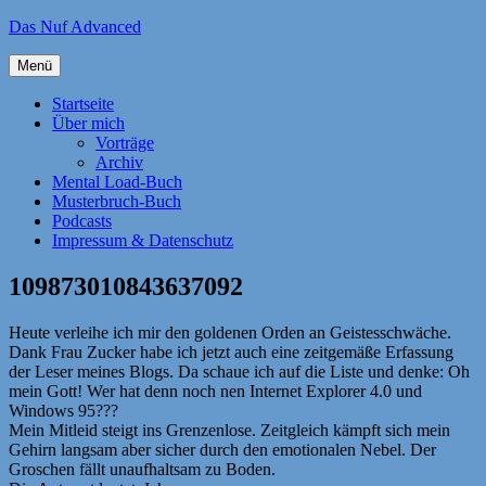
Zum
Das Nuf Advanced
Inhalt
springen
Menü
Startseite
Über mich
Vorträge
Archiv
Mental Load-Buch
Musterbruch-Buch
Podcasts
Impressum & Datenschutz
109873010843637092
Heute verleihe ich mir den goldenen Orden an Geistesschwäche.
Dank Frau Zucker habe ich jetzt auch eine zeitgemäße Erfassung
der Leser meines Blogs. Da schaue ich auf die Liste und denke: Oh
mein Gott! Wer hat denn noch nen Internet Explorer 4.0 und
Windows 95???
Mein Mitleid steigt ins Grenzenlose. Zeitgleich kämpft sich mein
Gehirn langsam aber sicher durch den emotionalen Nebel. Der
Groschen fällt unaufhaltsam zu Boden.