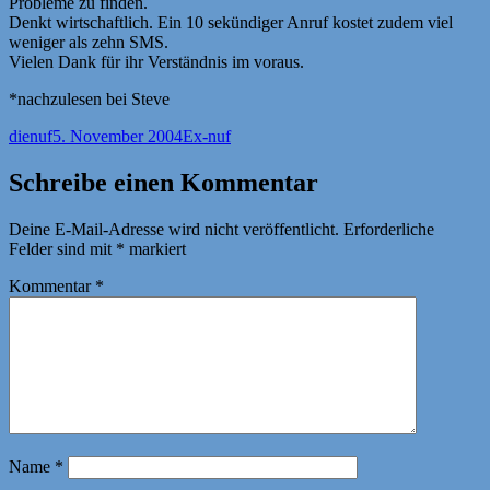
Probleme zu finden.
Denkt wirtschaftlich. Ein 10 sekündiger Anruf kostet zudem viel
weniger als zehn SMS.
Vielen Dank für ihr Verständnis im voraus.
*nachzulesen bei Steve
Autor
Veröffentlicht
Kategorien
dienuf
5. November 2004
Ex-nuf
am
Schreibe einen Kommentar
Deine E-Mail-Adresse wird nicht veröffentlicht.
Erforderliche
Felder sind mit
*
markiert
Kommentar
*
Name
*