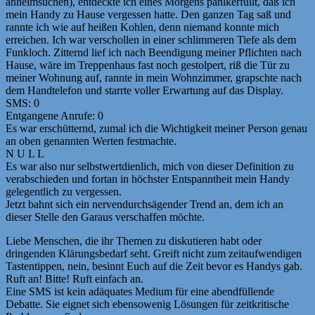
anheimsuchen), entdeckte ich eines Morgens panikerfüllt, daß ich
mein Handy zu Hause vergessen hatte. Den ganzen Tag saß und
rannte ich wie auf heißen Kohlen, denn niemand konnte mich
erreichen. Ich war verschollen in einer schlimmeren Tiefe als dem
Funkloch. Zitternd lief ich nach Beendigung meiner Pflichten nach
Hause, wäre im Treppenhaus fast noch gestolpert, riß die Tür zu
meiner Wohnung auf, rannte in mein Wohnzimmer, grapschte nach
dem Handtelefon und starrte voller Erwartung auf das Display.
SMS: 0
Entgangene Anrufe: 0
Es war erschütternd, zumal ich die Wichtigkeit meiner Person genau
an oben genannten Werten festmachte.
N U L L
Es war also nur selbstwertdienlich, mich von dieser Definition zu
verabschieden und fortan in höchster Entspanntheit mein Handy
gelegentlich zu vergessen.
Jetzt bahnt sich ein nervendurchsägender Trend an, dem ich an
dieser Stelle den Garaus verschaffen möchte.
Liebe Menschen, die ihr Themen zu diskutieren habt oder
dringenden Klärungsbedarf seht. Greift nicht zum zeitaufwendigen
Tastentippen, nein, besinnt Euch auf die Zeit bevor es Handys gab.
Ruft an! Bitte! Ruft einfach an.
Eine SMS ist kein adäquates Medium für eine abendfüllende
Debatte. Sie eignet sich ebensowenig Lösungen für zeitkritische