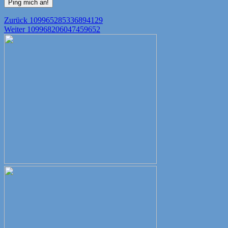
Beitragsnavigation
Vorheriger
Zurück
109965285336894129
Nächster
Beitrag:
Weiter
109968206047459652
Beitrag: