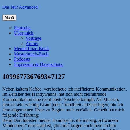
Zum
Das Nuf Advanced
Inhalt
springen
Menü
Startseite
Über mich
Vorträge
Archiv
Mental Load-Buch
Musterbruch-Buch
Podcasts
Impressum & Datenschutz
109967736769347127
Neben kaltem Kaffee, verabscheue ich ineffiziente Kommunikation.
Im Zeitalter des Handywahns, hat sich nicht zielführende
Kommunikation eine recht breite Nische erkämpft. Als Mensch,
dem es sehr wichtig ist auf jedes Trendbrett aufzuspringen, bin ich
dem allgemeinen Hype zu Beginn auch verfallen. Geheilt hat mich
folgende Erfahrung:
Beim Durchforsten meiner Handtasche, die mit sog. schwarzen
Minilöchern* durchsäht ist, (die im Übrigen auch mein Gehirn