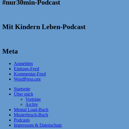
#nur30min-Podcast
Mit Kindern Leben-Podcast
Meta
Anmelden
Eintrags-Feed
Kommentar-Feed
WordPress.org
Startseite
Über mich
Vorträge
Archiv
Mental Load-Buch
Musterbruch-Buch
Podcasts
Impressum & Datenschutz