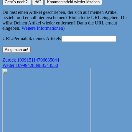
Du hast einen Artikel geschrieben, der sich auf meinen Artikel
bezieht und er soll hier erscheinen? Einfach die URL eingeben. Du
willst Deinen Artikel wieder entfernen? Dann die URL erneut
eingeben.
Weitere Informationen
)
URL/Permalink deines Artikels
Beitragsnavigation
Vorheriger
Zurück
109915114706635044
Nächster
Beitrag:
Weiter
109994288988543550
Beitrag: