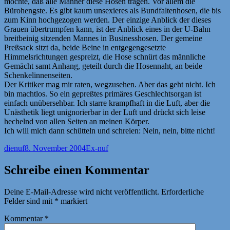
möchte, daß alle Männer diese Hosen tragen. Vor allem die
Bürohengste. Es gibt kaum unsexieres als Bundfaltenhosen, die bis
zum Kinn hochgezogen werden. Der einzige Anblick der dieses
Grauen übertrumpfen kann, ist der Anblick eines in der U-Bahn
breitbeinig sitzenden Mannes in Businesshosen. Der gemeine
Preßsack sitzt da, beide Beine in entgegengesetzte
Himmelsrichtungen gespreizt, die Hose schnürt das männliche
Gemächt samt Anhang, geteilt durch die Hosennaht, an beide
Schenkelinnenseiten.
Der Kritiker mag mir raten, wegzusehen. Aber das geht nicht. Ich
bin machtlos. So ein gepreßtes primäres Geschlechtsorgan ist
einfach unübersehbar. Ich starre krampfhaft in die Luft, aber die
Unästhetik liegt unignorierbar in der Luft und drückt sich leise
hechelnd von allen Seiten an meinen Körper.
Ich will mich dann schütteln und schreien: Nein, nein, bitte nicht!
Autor
Veröffentlicht
Kategorien
dienuf
8. November 2004
Ex-nuf
am
Schreibe einen Kommentar
Deine E-Mail-Adresse wird nicht veröffentlicht.
Erforderliche
Felder sind mit
*
markiert
Kommentar
*