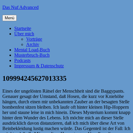
Zum
Das Nuf Advanced
Inhalt
springen
Menü
Startseite
Über mich
Vorträge
Archiv
Mental Load-Buch
Musterbruch-Buch
Podcasts
Impressum & Datenschutz
109994245627013335
Eines der ungelösten Rätsel der Menschheit sind die Baggypants.
Genauer gesagt der Umstand, daß Hosen, die kurz vor Kniehöhe
hängen, durch einen mir unbekannten Zauber an der besagten Stelle
bombenfest sitzen bleiben. Ich laufe oft hinter kleinen Hip-Hoppern
her und staune leise in mich hinein. Dieses Mysterium kommt knapp
hinter dem Wunder des Lebens. Ich möchte mich an dieser Stelle
ausdrücklich davon distanzieren, daß ich mich über diese Art von
Beinbekleidung lustig machen würde. Das Gegenteil ist der Fall: Ich