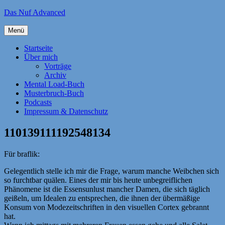
Zum
Das Nuf Advanced
Inhalt
springen
Menü
Startseite
Über mich
Vorträge
Archiv
Mental Load-Buch
Musterbruch-Buch
Podcasts
Impressum & Datenschutz
110139111192548134
Für braflik:
Gelegentlich stelle ich mir die Frage, warum manche Weibchen sich
so furchtbar quälen. Eines der mir bis heute unbegreiflichen
Phänomene ist die Essensunlust mancher Damen, die sich täglich
geißeln, um Idealen zu entsprechen, die ihnen der übermäßige
Konsum von Modezeitschriften in den visuellen Cortex gebrannt
hat.