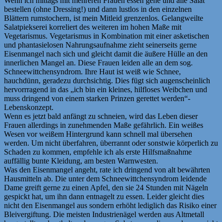
Wenn ich mittags mit mehreren Frauen essen gehe und alle Salat
bestellen (ohne Dressing!) und dann lustlos in den einzelnen
Blättern rumstochern, ist mein Mitleid grenzenlos. Gelangweilte
Salatpiekserei korreliert des weiteren im hohen Maße mit
Vegetarismus. Vegetarismus in Kombination mit einer asketischen
und phantasielosen Nahrungsaufnahme zieht seinerseits gerne
Eisenmangel nach sich und gleicht damit die äußere Hülle an den
innerlichen Mangel an. Diese Frauen leiden alle an dem sog.
Schneewittchensyndrom. Ihre Haut ist weiß wie Schnee,
hauchdünn, geradezu durchsichtig. Dies fügt sich augenscheinlich
hervorrragend in das „ich bin ein kleines, hilfloses Weibchen und
muss dringend von einem starken Prinzen gerettet werden“-
Lebenskonzept.
Wenn es jetzt bald anfängt zu schneien, wird das Leben dieser
Frauen allerdings in zunehmenden Maße gefährlich. Ein weißes
Wesen vor weißem Hintergrund kann schnell mal übersehen
werden. Um nicht überfahren, überrannt oder sonstwie körperlich zu
Schaden zu kommen, empfehle ich als erste Hilfsmaßnahme
auffällig bunte Kleidung, am besten Warnwesten.
Was den Eisenmangel angeht, rate ich dringend von alt bewährten
Hausmitteln ab. Die unter dem Schneewittchensyndrom leidende
Dame greift gerne zu einen Apfel, den sie 24 Stunden mit Nägeln
gespickt hat, um ihn dann entnagelt zu essen. Leider gleicht dies
nicht den Eisenmangel aus sondern erhöht lediglich das Risiko einer
Bleivergiftung. Die meisten Industrienägel werden aus Altmetall