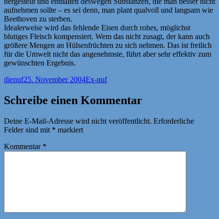
hergestellt und enthalten deswegen Substanzen, die man besser nicht
aufnehmen sollte – es sei denn, man plant qualvoll und langsam wie
Beethoven zu sterben.
Idealerweise wird das fehlende Eisen durch rohes, möglichst
blutiges Fleisch kompensiert. Wem das nicht zusagt, der kann auch
größere Mengen an Hülsenfrüchten zu sich nehmen. Das ist freilich
für die Umwelt nicht das angenehmste, führt aber sehr effektiv zum
gewünschten Ergebnis.
Autor
Veröffentlicht
Kategorien
dienuf
25. November 2004
Ex-nuf
am
Schreibe einen Kommentar
Deine E-Mail-Adresse wird nicht veröffentlicht.
Erforderliche
Felder sind mit
*
markiert
Kommentar
*