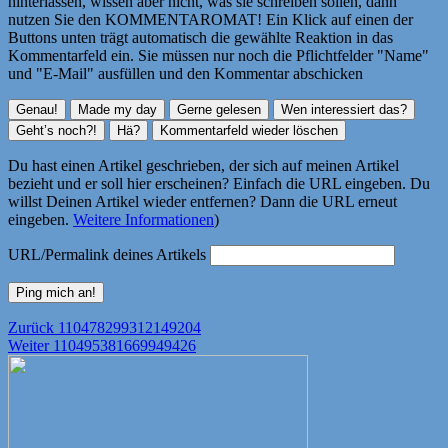
hinterlassen, wissen aber nicht, was sie schreiben sollen, dann
nutzen Sie den KOMMENTAROMAT! Ein Klick auf einen der
Buttons unten trägt automatisch die gewählte Reaktion in das
Kommentarfeld ein. Sie müssen nur noch die Pflichtfelder "Name"
und "E-Mail" ausfüllen und den Kommentar abschicken
Du hast einen Artikel geschrieben, der sich auf meinen Artikel
bezieht und er soll hier erscheinen? Einfach die URL eingeben. Du
willst Deinen Artikel wieder entfernen? Dann die URL erneut
eingeben.
Weitere Informationen
)
URL/Permalink deines Artikels
Beitragsnavigation
Vorheriger
Zurück
110478299312149204
Nächster
Beitrag:
Weiter
110495381669949426
Beitrag: