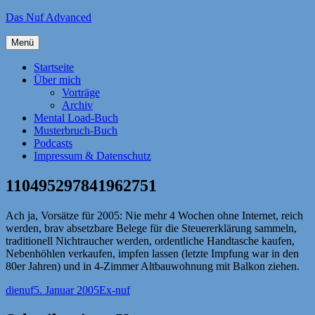
Zum
Das Nuf Advanced
Inhalt
springen
Menü
Startseite
Über mich
Vorträge
Archiv
Mental Load-Buch
Musterbruch-Buch
Podcasts
Impressum & Datenschutz
110495297841962751
Ach ja, Vorsätze für 2005: Nie mehr 4 Wochen ohne Internet, reich
werden, brav absetzbare Belege für die Steuererklärung sammeln,
traditionell Nichtraucher werden, ordentliche Handtasche kaufen,
Nebenhöhlen verkaufen, impfen lassen (letzte Impfung war in den
80er Jahren) und in 4-Zimmer Altbauwohnung mit Balkon ziehen.
Autor
Veröffentlicht
Kategorien
dienuf
5. Januar 2005
Ex-nuf
am