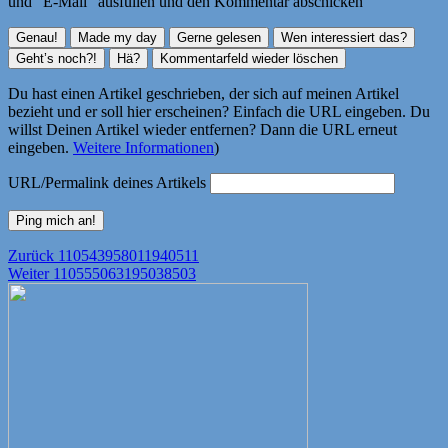
und "E-Mail" ausfüllen und den Kommentar abschicken
Du hast einen Artikel geschrieben, der sich auf meinen Artikel
bezieht und er soll hier erscheinen? Einfach die URL eingeben. Du
willst Deinen Artikel wieder entfernen? Dann die URL erneut
eingeben.
Weitere Informationen
)
URL/Permalink deines Artikels
Beitragsnavigation
Vorheriger
Zurück
110543958011940511
Nächster
Beitrag:
Weiter
110555063195038503
Beitrag: