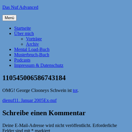
Zum
Das Nuf Advanced
Inhalt
springen
Menü
Startseite
Über mich
Vorträge
Archiv
Mental Load-Buch
Musterbruch-Buch
Podcasts
Impressum & Datenschutz
110545006586743184
OMG! George Clooneys Schwein ist
tot
.
Autor
Veröffentlicht
Kategorien
dienuf
11. Januar 2005
Ex-nuf
am
Schreibe einen Kommentar
Deine E-Mail-Adresse wird nicht veröffentlicht.
Erforderliche
Felder sind mit
*
markiert