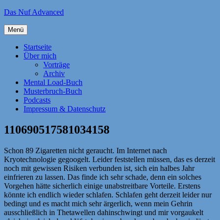
Zum
Das Nuf Advanced
Inhalt
springen
Menü
Startseite
Über mich
Vorträge
Archiv
Mental Load-Buch
Musterbruch-Buch
Podcasts
Impressum & Datenschutz
110690517581034158
Schon 89 Zigaretten nicht geraucht. Im Internet nach
Kryotechnologie gegoogelt. Leider feststellen müssen, das es derzeit
noch mit gewissen Risiken verbunden ist, sich ein halbes Jahr
einfrieren zu lassen. Das finde ich sehr schade, denn ein solches
Vorgehen hätte sicherlich einige unabstreitbare Vorteile. Erstens
könnte ich endlich wieder schlafen. Schlafen geht derzeit leider nur
bedingt und es macht mich sehr ärgerlich, wenn mein Gehrin
ausschließlich in Thetawellen dahinschwingt und mir vorgaukelt