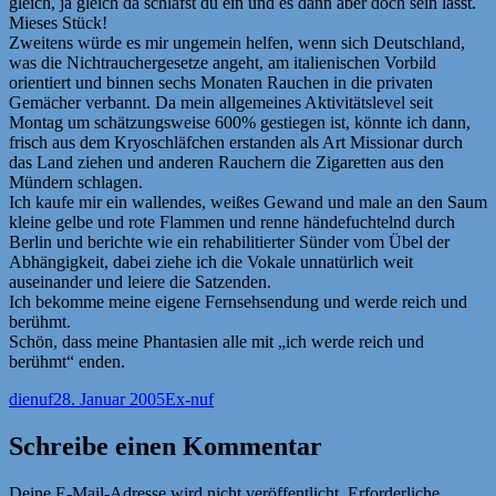
gleich, ja gleich da schläfst du ein und es dann aber doch sein lässt.
Mieses Stück!
Zweitens würde es mir ungemein helfen, wenn sich Deutschland,
was die Nichtrauchergesetze angeht, am italienischen Vorbild
orientiert und binnen sechs Monaten Rauchen in die privaten
Gemächer verbannt. Da mein allgemeines Aktivitätslevel seit
Montag um schätzungsweise 600% gestiegen ist, könnte ich dann,
frisch aus dem Kryoschläfchen erstanden als Art Missionar durch
das Land ziehen und anderen Rauchern die Zigaretten aus den
Mündern schlagen.
Ich kaufe mir ein wallendes, weißes Gewand und male an den Saum
kleine gelbe und rote Flammen und renne händefuchtelnd durch
Berlin und berichte wie ein rehabilitierter Sünder vom Übel der
Abhängigkeit, dabei ziehe ich die Vokale unnatürlich weit
auseinander und leiere die Satzenden.
Ich bekomme meine eigene Fernsehsendung und werde reich und
berühmt.
Schön, dass meine Phantasien alle mit „ich werde reich und
berühmt“ enden.
Autor
Veröffentlicht
Kategorien
dienuf
28. Januar 2005
Ex-nuf
am
Schreibe einen Kommentar
Deine E-Mail-Adresse wird nicht veröffentlicht.
Erforderliche