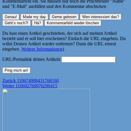
Kommentarfeld ein. Sie müssen nur noch die Pflichtfelder "Name"
und "E-Mail" ausfüllen und den Kommentar abschicken
Du hast einen Artikel geschrieben, der sich auf meinen Artikel
bezieht und er soll hier erscheinen? Einfach die URL eingeben. Du
willst Deinen Artikel wieder entfernen? Dann die URL erneut
eingeben.
Weitere Informationen
)
URL/Permalink deines Artikels
Beitragsnavigation
Vorheriger
Zurück
110674988431768160
Nächster
Beitrag:
Weiter
110692769976290415
Beitrag: