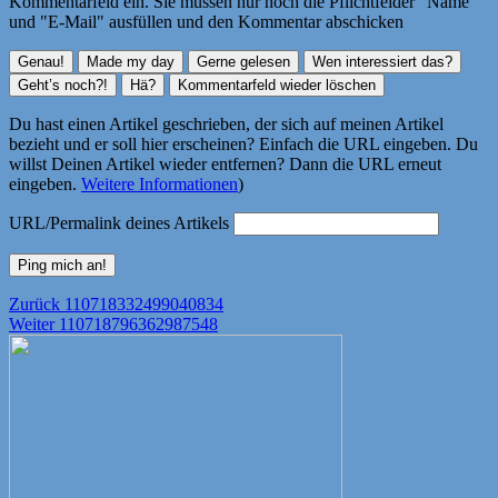
Kommentarfeld ein. Sie müssen nur noch die Pflichtfelder "Name"
und "E-Mail" ausfüllen und den Kommentar abschicken
Du hast einen Artikel geschrieben, der sich auf meinen Artikel
bezieht und er soll hier erscheinen? Einfach die URL eingeben. Du
willst Deinen Artikel wieder entfernen? Dann die URL erneut
eingeben.
Weitere Informationen
)
URL/Permalink deines Artikels
Beitragsnavigation
Vorheriger
Zurück
110718332499040834
Nächster
Beitrag:
Weiter
110718796362987548
Beitrag: