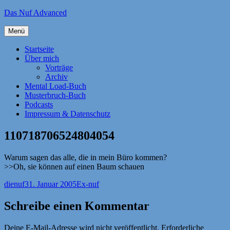
Zum
Das Nuf Advanced
Inhalt
springen
Menü
Startseite
Über mich
Vorträge
Archiv
Mental Load-Buch
Musterbruch-Buch
Podcasts
Impressum & Datenschutz
110718706524804054
Warum sagen das alle, die in mein Büro kommen?
>>Oh, sie können auf einen Baum schauen
Autor
Veröffentlicht
Kategorien
dienuf
31. Januar 2005
Ex-nuf
am
Schreibe einen Kommentar
Deine E-Mail-Adresse wird nicht veröffentlicht.
Erforderliche