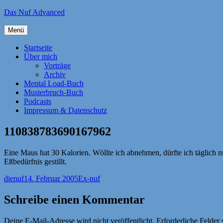
Zum
Das Nuf Advanced
Inhalt
springen
Menü
Startseite
Über mich
Vorträge
Archiv
Mental Load-Buch
Musterbruch-Buch
Podcasts
Impressum & Datenschutz
110838783690167962
Eine Maus hat 30 Kalorien. Wöllte ich abnehmen, dürfte ich täglich n
Eßbedürfnis gestillt.
Autor
Veröffentlicht
Kategorien
dienuf
14. Februar 2005
Ex-nuf
am
Schreibe einen Kommentar
Deine E-Mail-Adresse wird nicht veröffentlicht.
Erforderliche Felder 