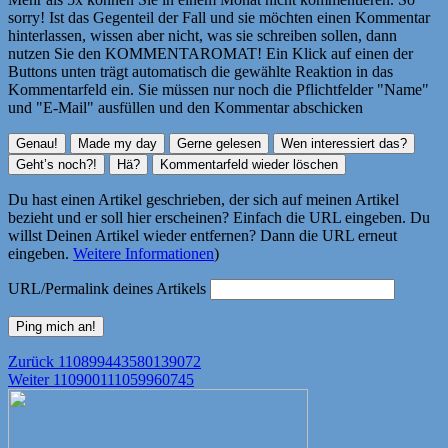
sorry! Ist das Gegenteil der Fall und sie möchten einen Kommentar
hinterlassen, wissen aber nicht, was sie schreiben sollen, dann
nutzen Sie den KOMMENTAROMAT! Ein Klick auf einen der
Buttons unten trägt automatisch die gewählte Reaktion in das
Kommentarfeld ein. Sie müssen nur noch die Pflichtfelder "Name"
und "E-Mail" ausfüllen und den Kommentar abschicken
Du hast einen Artikel geschrieben, der sich auf meinen Artikel
bezieht und er soll hier erscheinen? Einfach die URL eingeben. Du
willst Deinen Artikel wieder entfernen? Dann die URL erneut
eingeben.
Weitere Informationen
)
URL/Permalink deines Artikels
Beitragsnavigation
Vorheriger
Zurück
110899443580139072
Nächster
Beitrag:
Weiter
110900111059960745
Beitrag: