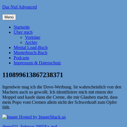
Zum
Das Nuf Advanced
Inhalt
springen
Menü
Startseite
Über mich
Vorträge
Archiv
Mental Load-Buch
Musterbruch-Buch
Podcasts
Impressum & Datenschutz
110899613867238371
Irgendwie mag ich die Dove-Werbung. Ist wahrscheinlich von den
Machern auch so gewollt. Ich identifiziere mich mit einem der
Moppel und kaufe dann die Creme, die mir Glauben macht, dass
mein Popo vom Cremen allein nicht der Schwerkraft zum Opfer
fällt.
Autor
Veröffentlicht
Kategorien
dienuf
21. Februar 2005
Ex-nuf