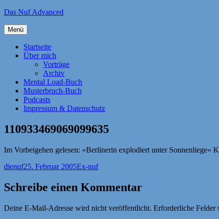
Zum
Das Nuf Advanced
Inhalt
springen
Menü
Startseite
Über mich
Vorträge
Archiv
Mental Load-Buch
Musterbruch-Buch
Podcasts
Impressum & Datenschutz
110933469069099635
Im Vorbeigehen gelesen: »Berlinerin explodiert unter Sonnenliege« K
Autor
Veröffentlicht
Kategorien
dienuf
25. Februar 2005
Ex-nuf
am
Schreibe einen Kommentar
Deine E-Mail-Adresse wird nicht veröffentlicht.
Erforderliche Felder 