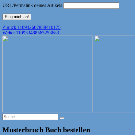
URL/Permalink deines Artikels
Beitragsnavigation
Vorheriger
Zurück
110932607858410175
Nächster
Beitrag:
Weiter
110933488565253683
Beitrag:
Suche
Suche
nach:
Musterbruch Buch bestellen