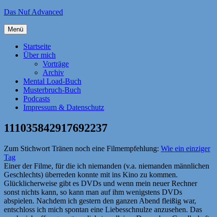
Zum
Das Nuf Advanced
Inhalt
springen
Menü
Startseite
Über mich
Vorträge
Archiv
Mental Load-Buch
Musterbruch-Buch
Podcasts
Impressum & Datenschutz
111035842917692237
Zum Stichwort Tränen noch eine Filmempfehlung:
Wie ein einziger
Tag
Einer der Filme, für die ich niemanden (v.a. niemanden männlichen
Geschlechts) überreden konnte mit ins Kino zu kommen.
Glücklicherweise gibt es DVDs und wenn mein neuer Rechner
sonst nichts kann, so kann man auf ihm wenigstens DVDs
abspielen. Nachdem ich gestern den ganzen Abend fleißig war,
entschloss ich mich spontan eine Liebesschnulze anzusehen. Das