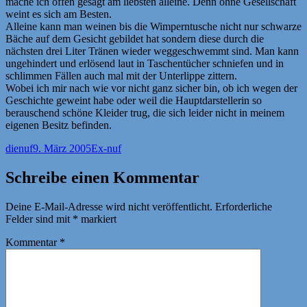
mache ich offen gesagt am liebsten alleine. Denn ohne Gesellschaft
weint es sich am Besten.
Alleine kann man weinen bis die Wimperntusche nicht nur schwarze
Bäche auf dem Gesicht gebildet hat sondern diese durch die
nächsten drei Liter Tränen wieder weggeschwemmt sind. Man kann
ungehindert und erlösend laut in Taschentücher schniefen und in
schlimmen Fällen auch mal mit der Unterlippe zittern.
Wobei ich mir nach wie vor nicht ganz sicher bin, ob ich wegen der
Geschichte geweint habe oder weil die Hauptdarstellerin so
berauschend schöne Kleider trug, die sich leider nicht in meinem
eigenen Besitz befinden.
Autor
Veröffentlicht
Kategorien
dienuf
9. März 2005
Ex-nuf
am
Schreibe einen Kommentar
Deine E-Mail-Adresse wird nicht veröffentlicht.
Erforderliche
Felder sind mit
*
markiert
Kommentar
*