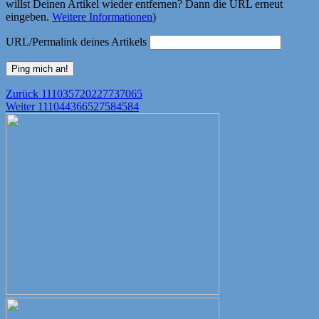
willst Deinen Artikel wieder entfernen? Dann die URL erneut
eingeben.
Weitere Informationen
)
URL/Permalink deines Artikels
Beitragsnavigation
Vorheriger
Zurück
111035720227737065
Nächster
Beitrag:
Weiter
111044366527584584
Beitrag: