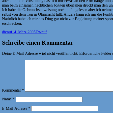
aber allein die Vorstellung dass ich mir etwas an den Arm hänge und e
man beim einsamen nächtlichen Joggen überfallen drückt man den und
Ich habe die Gebrauchsanweisung noch nicht gelesen aber ich nehme an
selbst von dem Ton in Ohnmacht fällt. Anders kann ich mir die Funkti
Natürlich habe ich mir das Ding gar nicht zur Begleitung meiner sport
erschrecken.
Autor
Veröffentlicht
Kategorien
dienuf
14. März 2005
Ex-nuf
am
Schreibe einen Kommentar
Deine E-Mail-Adresse wird nicht veröffentlicht.
Erforderliche Felder 
Kommentar
*
Name
*
E-Mail-Adresse
*