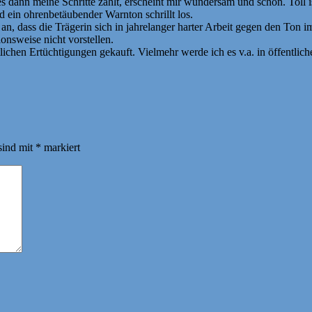
s dann meine Schritte zählt, erscheint mir wundersam und schön. Toll ist
 ein ohrenbetäubender Warnton schrillt los.
, dass die Trägerin sich in jahrelanger harter Arbeit gegen den Ton im
onsweise nicht vorstellen.
lichen Ertüchtigungen gekauft. Vielmehr werde ich es v.a. in öffentlic
sind mit
*
markiert