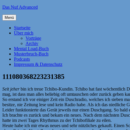
Zum
Das Nuf Advanced
Inhalt
springen
Menü
Startseite
Über mich
Vorträge
Archiv
Mental Load-Buch
Musterbruch-Buch
Podcasts
Impressum & Datenschutz
111080368223231385
Seit jeher
bin ich treue Tchibo-Kundin. Tchibo hat fast wöchentlich D
mag, ist dass man alles beliebig oft umtauschen oder zurück geben ka
So erstand ich vor einiger Zeit ein Duschradio, welches ich sieben m
besitze, nie Zeitung lese und kein Radio habe. Als ich das niedliche
Leider funktionierte das Gerät jeweils nur einen Duschgang. So bald e
Ich brachte es zurück und bekam ein neues. Nach dem nächsten Dusch
hatte im zwei Tages Rhythmus zu der Tchibofiliale zu eilen.
Heute habe ich mir etwas neues und sehr nützliches gekauft. Einen Sch