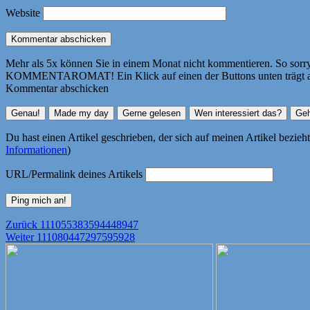
Website
Mehr als 5x können Sie in einem Monat nicht kommentieren. So sorry! 
KOMMENTAROMAT! Ein Klick auf einen der Buttons unten trägt autom
Kommentar abschicken
Du hast einen Artikel geschrieben, der sich auf meinen Artikel bezie
Informationen
)
URL/Permalink deines Artikels
Beitragsnavigation
Vorheriger
Zurück
111055383594448947
Nächster
Beitrag:
Weiter
111080447297595928
Beitrag: