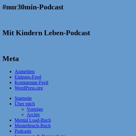
#nur30min-Podcast
Mit Kindern Leben-Podcast
Meta
Anmelden
Eintrags-Feed
Kommentar-Feed
WordPress.org
Startseite
Über mich
Vorträge
Archiv
Mental Load-Buch
Musterbruch-Buch
Podcasts