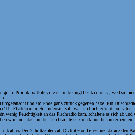
inge im Produktportfolio, die ich unbedingt besitzen muss, weil sie m
nn.
al umgetauscht und am Ende ganz zurück gegeben habe. Ein Duschradio i
 Gerät in Fischform im Schaufenster sah, war ich hoch erfreut und sah
in wenig Feuchtigkeit an das Fischradio kam, schaltete es sich ab und 
en war auch das hinüber. Ich brachte es zurück und bekam erneut ein 
rittzähler. Der Schrittzähler zählt Schritte und errechnet daraus den 