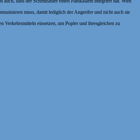
 auch, dass der Schrittzähler einen Panikalarm integriert hat. Wird
munisieren muss, damit lediglich der Angreifer und nicht auch sie
hen Verkehrsmitteln einsetzen, um Popler und ihresgleichen zu