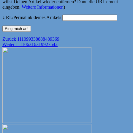
willst Deinen Artikel wieder entfernen? Dann die URL erneut
eingeben.
Weitere Informationen
)
URL/Permalink deines Artikels
Beitragsnavigation
Vorheriger
Zurück
111099338888489369
Nächster
Beitrag:
Weiter
111106316319927542
Beitrag: