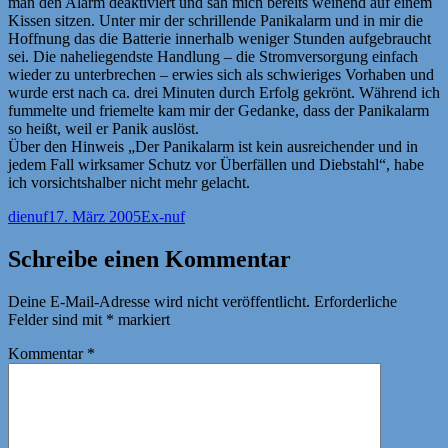
man den Alarm deaktiviert und sah mich bereits weinend auf einem
Kissen sitzen. Unter mir der schrillende Panikalarm und in mir die
Hoffnung das die Batterie innerhalb weniger Stunden aufgebraucht
sei. Die naheliegendste Handlung – die Stromversorgung einfach
wieder zu unterbrechen – erwies sich als schwieriges Vorhaben und
wurde erst nach ca. drei Minuten durch Erfolg gekrönt. Während ich
fummelte und friemelte kam mir der Gedanke, dass der Panikalarm
so heißt, weil er Panik auslöst.
Über den Hinweis „Der Panikalarm ist kein ausreichender und in
jedem Fall wirksamer Schutz vor Überfällen und Diebstahl“, habe
ich vorsichtshalber nicht mehr gelacht.
Autor
Veröffentlicht
Kategorien
dienuf
17. März 2005
Ex-nuf
am
Schreibe einen Kommentar
Deine E-Mail-Adresse wird nicht veröffentlicht.
Erforderliche
Felder sind mit
*
markiert
Kommentar
*