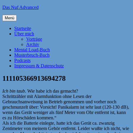
Zum
Das Nuf Advanced
Inhalt
springen
Menü
Startseite
Über mich
Vorträge
Archiv
Mental Load-Buch
Musterbruch-Buch
Podcasts
Impressum & Datenschutz
111105366913694278
Ich bin taub
. Wie habe ich das gemacht?
Schrittzähler mit Alarmfunktion ohne Lesen der
Gebrauchsanweisung in Betrieb genommen und vorher noch
geschmunzelt über: Vorsicht! Panikalarm ist sehr laut (120-130 dB),
wenn das Gerät weniger als fünf Meter vom Ohr entfernt ist, kann
es zu Hörschäden kommen.“
Als ich die Batterie einlegte, hatte ich das Gerät ca. zwanzig
Zentimeter von meinem Gehör entfernt. Leider wußte ich nicht, wie