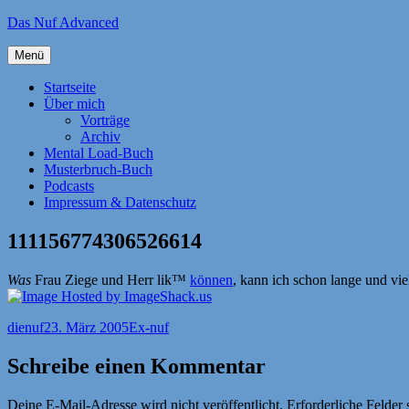
Zum
Das Nuf Advanced
Inhalt
springen
Menü
Startseite
Über mich
Vorträge
Archiv
Mental Load-Buch
Musterbruch-Buch
Podcasts
Impressum & Datenschutz
111156774306526614
Was
Frau Ziege und Herr lik™
können
, kann ich schon lange und vie
Autor
Veröffentlicht
Kategorien
dienuf
23. März 2005
Ex-nuf
am
Schreibe einen Kommentar
Deine E-Mail-Adresse wird nicht veröffentlicht.
Erforderliche Felder 