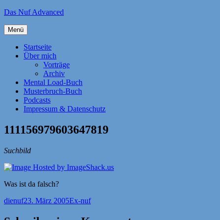
Zum
Das Nuf Advanced
Inhalt
springen
Menü
Startseite
Über mich
Vorträge
Archiv
Mental Load-Buch
Musterbruch-Buch
Podcasts
Impressum & Datenschutz
111156979603647819
Suchbild
Was ist da falsch?
Autor
Veröffentlicht
Kategorien
dienuf
23. März 2005
Ex-nuf
am