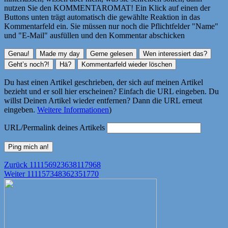
nutzen Sie den KOMMENTAROMAT! Ein Klick auf einen der
Buttons unten trägt automatisch die gewählte Reaktion in das
Kommentarfeld ein. Sie müssen nur noch die Pflichtfelder "Name"
und "E-Mail" ausfüllen und den Kommentar abschicken
Du hast einen Artikel geschrieben, der sich auf meinen Artikel
bezieht und er soll hier erscheinen? Einfach die URL eingeben. Du
willst Deinen Artikel wieder entfernen? Dann die URL erneut
eingeben.
Weitere Informationen
)
URL/Permalink deines Artikels
Beitragsnavigation
Vorheriger
Zurück
111156923638117968
Nächster
Beitrag:
Weiter
111157348362351770
Beitrag: