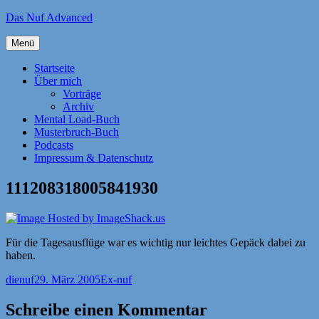
Zum
Das Nuf Advanced
Inhalt
springen
Menü
Startseite
Über mich
Vorträge
Archiv
Mental Load-Buch
Musterbruch-Buch
Podcasts
Impressum & Datenschutz
111208318005841930
Für die Tagesausflüge war es wichtig nur leichtes Gepäck dabei zu
haben.
Autor
Veröffentlicht
Kategorien
dienuf
29. März 2005
Ex-nuf
am
Schreibe einen Kommentar