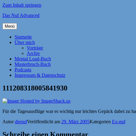
Zum Inhalt springen
Das Nuf Advanced
Menü
Startseite
Über mich
Vorträge
Archiv
Mental Load-Buch
Musterbruch-Buch
Podcasts
Impressum & Datenschutz
111208318005841930
Für die Tagesausflüge war es wichtig nur leichtes Gepäck dabei zu h
Autor
dienuf
Veröffentlicht am
29. März 2005
Kategorien
Ex-nuf
Schreibe einen Kommentar