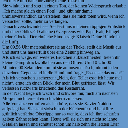
Ich nicke und halte ihr zittrig meine Tasse hin.
Sie winkt ab und sagt in einem Ton, der keinen Widerspruch erlaubt:
„Ich mache gleich einen Pott!“ und gibt mir damit
unmissverständlich zu verstehen, dass sie mich töten wird, wenn ich
versuchen sollte, mehr zu verlangen.
Danach verschwindet sie. Sie lässt uns mit einem üppigen Frühstück
und einer Oldies-CD alleine (Evergreens wie: Papa Kalt, Klingel
meine Glocke, Der einfache Simon sagt: Klatsch Deine Hände in
die Luft).
Um 09.56 Uhr materealisiert sie an der Theke, stellt die Musik aus
und starrt uns hasserfüllt über eine Zeitung hinweg an.
Als ich es wage, ein weiteres Brötchen aufzuschneiden, treten ihr
kleine Dampfdruckwölkchen aus den Ohren. Um 10 Uhr 00
Minuten 00 Sekunden kommt sie an unseren Tisch, nimmt jeden
einzelnen Gegenstand in die Hand und fragt: „Essen sie das noch?“
Als ich versuche zu scherzen: „Nein, den Teller esse ich heute mal
nicht“, ernte ich einen Blick, der mein Blut gefrieren lässt. Wir
verlassen rückwärts kriechend das Restaurant.
In der Nacht liege ich wach und schwöre mir, mich am nächsten
Morgen nicht erneut einschüchtern zu lassen.
Alle Vorsätze verpuffen als ich höre, dass sie Xavier Naidoo
aufgelegt hat. Sie steht stoisch in der Küchentür und hebt ihre
grünlich verfärbte Oberlippe nur so wenig, dass ich ihre scharfen
gelben Zähne sehen kann. Heute will sie sich uns nicht so lange
Gefallen lassen und schüttet schon um halb zehn die letzten Liter