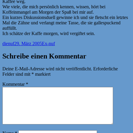
Kaffee weg.
Wie viele, die mich persönlich kennen, wissen, hört bei
Koffeinmangel am Morgen der Spaß bei mir auf.
Ein kurzes Diskussionsduell gewinne ich und sie fletscht ein letztes
Mal die Zähne und verlangt meine Tasse, die sie gallespuckend
auffüllt.
Ich schätze der Kaffe morgen, wird vergiftet sein.
Autor
Veröffentlicht
Kategorien
dienuf
29. März 2005
Ex-nuf
am
Schreibe einen Kommentar
Deine E-Mail-Adresse wird nicht veröffentlicht.
Erforderliche
Felder sind mit
*
markiert
Kommentar
*