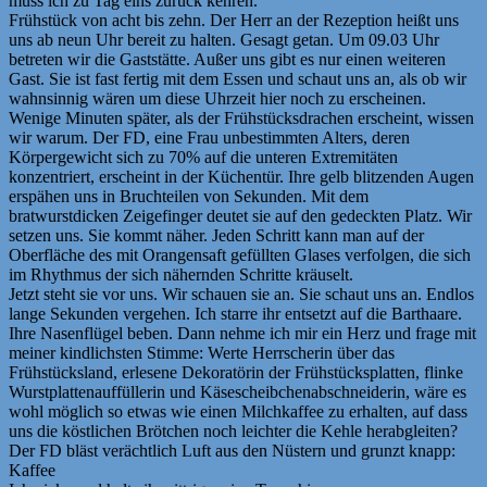
muss ich zu Tag eins zurück kehren.
Frühstück von acht bis zehn. Der Herr an der Rezeption heißt uns
uns ab neun Uhr bereit zu halten. Gesagt getan. Um 09.03 Uhr
betreten wir die Gaststätte. Außer uns gibt es nur einen weiteren
Gast. Sie ist fast fertig mit dem Essen und schaut uns an, als ob wir
wahnsinnig wären um diese Uhrzeit hier noch zu erscheinen.
Wenige Minuten später, als der Frühstücksdrachen erscheint, wissen
wir warum. Der FD, eine Frau unbestimmten Alters, deren
Körpergewicht sich zu 70% auf die unteren Extremitäten
konzentriert, erscheint in der Küchentür. Ihre gelb blitzenden Augen
erspähen uns in Bruchteilen von Sekunden. Mit dem
bratwurstdicken Zeigefinger deutet sie auf den gedeckten Platz. Wir
setzen uns. Sie kommt näher. Jeden Schritt kann man auf der
Oberfläche des mit Orangensaft gefüllten Glases verfolgen, die sich
im Rhythmus der sich nähernden Schritte kräuselt.
Jetzt steht sie vor uns. Wir schauen sie an. Sie schaut uns an. Endlos
lange Sekunden vergehen. Ich starre ihr entsetzt auf die Barthaare.
Ihre Nasenflügel beben. Dann nehme ich mir ein Herz und frage mit
meiner kindlichsten Stimme: Werte Herrscherin über das
Frühstücksland, erlesene Dekoratörin der Frühstücksplatten, flinke
Wurstplattenauffüllerin und Käsescheibchenabschneiderin, wäre es
wohl möglich so etwas wie einen Milchkaffee zu erhalten, auf dass
uns die köstlichen Brötchen noch leichter die Kehle herabgleiten?
Der FD bläst verächtlich Luft aus den Nüstern und grunzt knapp:
Kaffee