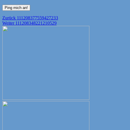
Beitragsnavigation
Vorheriger
Zurück
111208377559427233
Nächster
Beitrag:
Weiter
111208348221210529
Beitrag: