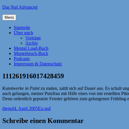
Zum
Das Nuf Advanced
Inhalt
springen
Menü
Startseite
Über mich
Vorträge
Archiv
Mental Load-Buch
Musterbruch-Buch
Podcasts
Impressum & Datenschutz
111261916017428459
Kunstwerke in Paint
zu malen, zahlt sich auf Dauer aus. Es schult un
auch gelungen, meiner Putzfrau mit Hilfe eines von mir erstellten Pik
Denn ordentlich geputzte Fenster gehören zum gelungenen Frühling e
Autor
Veröffentlicht
Kategorien
dienuf
4. April 2005
Ex-nuf
am
Schreibe einen Kommentar