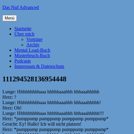
Zum
Das Nuf Advanced
Inhalt
springen
Menü
Startseite
Über mich
Vorträge
Archiv
Mental Load-Buch
Musterbruch-Buch
Podcasts
Impressum & Datenschutz
111294528136954448
Lunge: Hhhhhhhhhaaa hhhhhaaahhh hhhaaahhhhh
Herz: ?
Lunge: Hhhhhhhhhaaa hhhhhaaahhh hhhaaahhhhh!
Herz: Oh!
Lunge: Hhhhhhhhhaaa hhhhhaaahhh hhhaaahhhhh!!!
Herz: *pumppump pumppump pumppump pumppump*
Gesicht: Ey! Hallo! Ich will nicht platzen!
Herz: *pumppump pumppump pumppump pumppump*