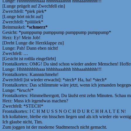
Lunge: Hhhhhhhhhaaa hhhhhaaahhh hhhaaahhhhh!!!
[Lunge prügelt auf Zwechfell ein]
Zwerchfell: *piek piek*
[Lunge hört nicht auf]
Zwerchfell: *piiiiiiek*
Beinmuskel:
*schmerz*
Gesicht: *pumppump pumppump pumppump pumppump*
Herz: Ey! Mein Job!
[Dreht Lunge die Herzklappe zu]
Lunge: Pah! Dann eben nicht!
Zwechfell: …
[Gesicht ist rotlila eingefärbt]
Frontalkortex: OMG! Da sind schon wieder andere Menschen! Hoffentli
Lunge: Hhhhhhhhhaaa hhhhhaaahhh hhhaaahhhhh!!!
Frontalkortex: Kannnichmehr!
Zwerchfell [ist wieder erwacht]: *stech* Ha, ha! *stech*
Frontalkortex: Das schlimmste wäre jetzt, wenn ich jemanden begegn
Lunge: *
keuch!
*
Frontalkortex: Himmelherrgott, Du läufst erst zehn Minuten. Schau mal
Herz: Muss ich irgendwas machen?
Zwechfell: *STECH*
Frontalkortex: I C H M U S S N O C H D U R C H H A L T E N!
Ich kollabiere, bleibe ein bisschen liegen und als ich wieder ein w
Ich glaube nicht, Tim.
Zum joggen ist der moderne Stadtmensch nicht gemacht.