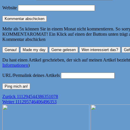
Website
Mehr als 5x können Sie in einem Monat nicht kommentieren. So sorry! 
KOMMENTAROMAT! Ein Klick auf einen der Buttons unten trägt autom
Kommentar abschicken
Du hast einen Artikel geschrieben, der sich auf meinen Artikel bezie
Informationen
)
URL/Permalink deines Artikels
Beitragsnavigation
Vorheriger
Zurück
111294544386351078
Nächster
Beitrag:
Weiter
111295746406496353
Beitrag: