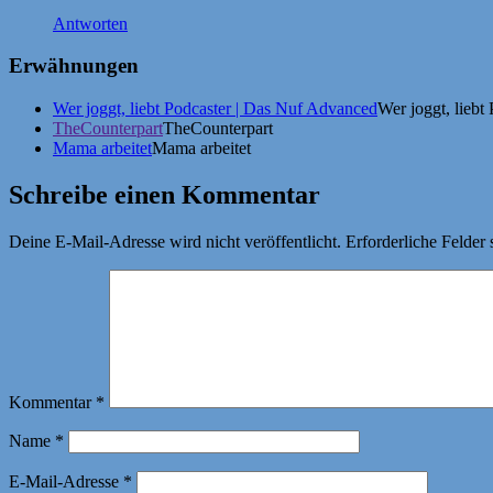
Antworten
Erwähnungen
Wer joggt, liebt Podcaster | Das Nuf Advanced
Wer joggt, liebt
TheCounterpart
TheCounterpart
Mama arbeitet
Mama arbeitet
Schreibe einen Kommentar
Deine E-Mail-Adresse wird nicht veröffentlicht.
Erforderliche Felder 
Kommentar
*
Name
*
E-Mail-Adresse
*