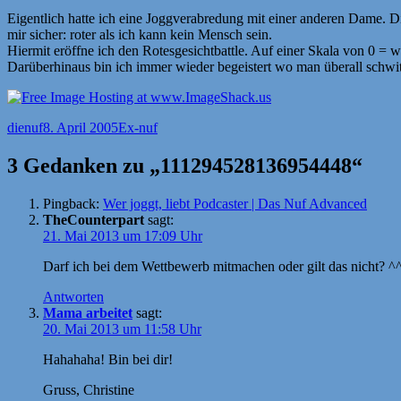
Eigentlich hatte ich eine Joggverabredung mit einer anderen Dame. D
mir sicher: roter als ich kann kein Mensch sein.
Hiermit eröffne ich den Rotesgesichtbattle. Auf einer Skala von 0 = 
Darüberhinaus bin ich immer wieder begeistert wo man überall sch
Autor
Veröffentlicht
Kategorien
dienuf
8. April 2005
Ex-nuf
am
3 Gedanken zu „111294528136954448“
Pingback:
Wer joggt, liebt Podcaster | Das Nuf Advanced
TheCounterpart
sagt:
21. Mai 2013 um 17:09 Uhr
Darf ich bei dem Wettbewerb mitmachen oder gilt das nicht? ^
Antworten
Mama arbeitet
sagt:
20. Mai 2013 um 11:58 Uhr
Hahahaha! Bin bei dir!
Gruss, Christine