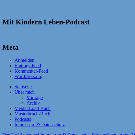
Mit Kindern Leben-Podcast
Meta
Anmelden
Eintrags-Feed
Kommentar-Feed
WordPress.org
Startseite
Über mich
Vorträge
Archiv
Mental Load-Buch
Musterbruch-Buch
Podcasts
Impressum & Datenschutz
Das Nuf Advanced
Impressum & Datenschutz
Stolz präsentiert von 