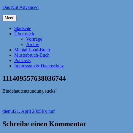
Zum
Das Nuf Advanced
Inhalt
springen
Menü
Startseite
Über mich
Vorträge
Archiv
Mental Load-Buch
Musterbruch-Buch
Podcasts
Impressum & Datenschutz
111409557638036744
Bindehautentzündung sucks!
Autor
Veröffentlicht
Kategorien
dienuf
21. April 2005
Ex-nuf
am
Schreibe einen Kommentar