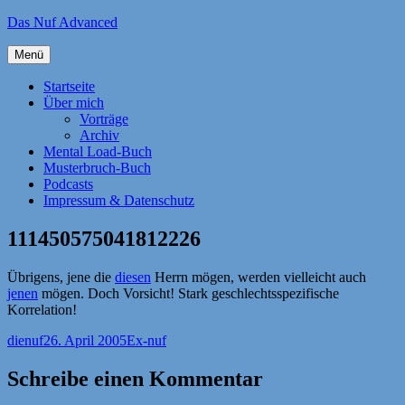
Zum
Das Nuf Advanced
Inhalt
springen
Menü
Startseite
Über mich
Vorträge
Archiv
Mental Load-Buch
Musterbruch-Buch
Podcasts
Impressum & Datenschutz
111450575041812226
Übrigens, jene die
diesen
Herrn mögen, werden vielleicht auch
jenen
mögen. Doch Vorsicht! Stark geschlechtsspezifische
Korrelation!
Autor
Veröffentlicht
Kategorien
dienuf
26. April 2005
Ex-nuf
am
Schreibe einen Kommentar