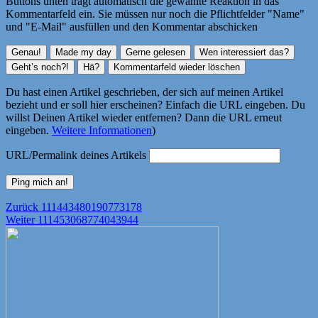
Buttons unten trägt automatisch die gewählte Reaktion in das
Kommentarfeld ein. Sie müssen nur noch die Pflichtfelder "Name"
und "E-Mail" ausfüllen und den Kommentar abschicken
Du hast einen Artikel geschrieben, der sich auf meinen Artikel
bezieht und er soll hier erscheinen? Einfach die URL eingeben. Du
willst Deinen Artikel wieder entfernen? Dann die URL erneut
eingeben.
Weitere Informationen
)
URL/Permalink deines Artikels
Beitragsnavigation
Vorheriger
Zurück
111443480190773178
Nächster
Beitrag:
Weiter
111453068774043944
Beitrag: