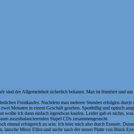
äufe sind der Allgemeinheit sicherlich bekannt. Man ist frustriert und u
hnlichen Frustkaufes. Nachdem man mehrere Stunden erfolglos durch die
r zwei Monaten in einem Geschäft gesehen. Spottbillig und optisch an
st wollte ich dann einfach irgendwas kaufen. Leider gab es nichts, was
n kaum auszubalancierenden Stapel CDs zusammengesucht.
ch einmal erfolgreich zu sein. Ich höre mich also durch Erasure, Duran
, lausche Missy Elliot und suche nach der neuen Platte von Black Eyed