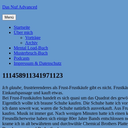
Zum
Das Nuf Advanced
Inhalt
springen
Menü
Startseite
Über mich
Vorträge
Archiv
Mental Load-Buch
Musterbruch-Buch
Podcasts
Impressum & Datenschutz
111458911341971123
Ich glaube,
frustrierenderes als Frust-Frustkäufe gibt es nicht. Frustk
Einkaufspassage und kauft etwas.
Bei Frust-Frustkäufen handelt es sich quasi um das Quadrat des gewö
Eigentlich wollte ich braune Schuhe kaufen. Die Schuhe hatte ich vo
ich dann soweit war, waren die Schuhe natürlich ausverkauft. Aus Fru
kaufen. Musik ist immer gut. Nach wenigen Minuten hatte ich eine
Freundlicherweise haben sich einige 80er Jahre Bands entschlossen no
krame ich in alt bewährtem und durchwühle Chemical Brothers Platten