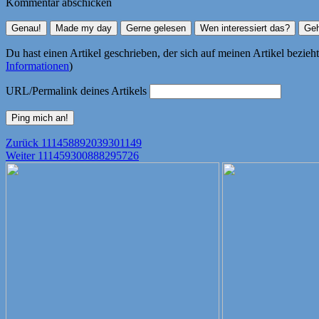
Kommentar abschicken
Du hast einen Artikel geschrieben, der sich auf meinen Artikel bezie
Informationen
)
URL/Permalink deines Artikels
Beitragsnavigation
Vorheriger
Zurück
111458892039301149
Nächster
Beitrag:
Weiter
111459300888295726
Beitrag: