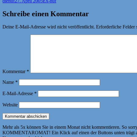
Autor
Veröffentlicht
Kategorien
dienuf
27. April 2005
Ex-nuf
am
Schreibe einen Kommentar
Deine E-Mail-Adresse wird nicht veröffentlicht.
Erforderliche Felder 
Kommentar
*
Name
*
E-Mail-Adresse
*
Website
Mehr als 5x können Sie in einem Monat nicht kommentieren. So sorry! 
KOMMENTAROMAT! Ein Klick auf einen der Buttons unten trägt autom