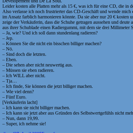
Developement und De La Soul.
Leider kosten alle Platten mehr als 15 €, was ich für eine CD, die in
Also verlasse ich noch frustrierter das CD-Geschäft und wende mich e
im Ansatz farblich harmonieren könnte. Da sie aber nur 20 € kosten u
zeige der Verkäuferin, dass die Schuhe getragen aussehen und deute a
aus ihrer Schublade einen Radiergummi, mit dem sie drei Millimeter 
– Ja, wie? Und ich soll dann stundenlang radieren?
– Jep.
– Können Sie die nicht ein bisschen billiger machen?
– Nö.
– Sind doch die letzten.
– Eben.
– Die sehen aber nicht neuwertig aus.
– Müssen sie eben radieren.
– Ich WILL aber nicht.
– Tja…
– Ich finde, Sie können die jetzt billiger machen.
– Wie viel denn?
– Fünf Euro.
[Verkäuferin lacht]
– Ich kann sie nicht billiger machen.
– Ich kann sie jetzt aber aus Gründen des Selbstwertgefühls nicht meh
– Nun, dann 19,99.
– Super, ich nehme sie!