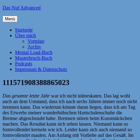
Zum
Das Nuf Advanced
Inhalt
springen
Menü
Startseite
Über mich
Vorträge
Archiv
Mental Load-Buch
Musterbruch-Buch
Podcasts
Impressum & Datenschutz
111571908388865023
Das gesamte letzte Jahr
war ich nicht inlineskaten. Das lag wohl
auch an dem Umstand, dass ich nach sechs Jahren immer noch nicht
bremsen kann. Das wiederum könnte daran liegen, dass ich am Tag
des Erwerbs meiner wunderhübschen Hartschalenschuhe die
Bremse abgeschraubt habe. Bremsen stören beim Kunststückchen
machen. Das Resultat kann sich sehen lassen. Niemand kann so
formvollendet kreiseln wie ich. Leider kann sich auch niemand so
formvollendet maulen. Am Anfang mit Vorliebe auf das Gesäß. Im