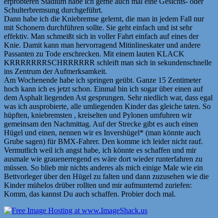
erprobteren Stadium habe ich gerne auch mal eine Gesichts- oder
Schulterbremsung durchgeführt.
Dann habe ich die Kniebremse gelernt, die man in jedem Fall nur
mit Schonern durchführen sollte. Sie geht einfach und ist sehr
effektiv. Man schmeißt sich in voller Fahrt einfach auf eines der
Knie. Damit kann man hervorragend Mitinlineskater und andere
Passanten zu Tode erschrecken. Mit einem lauten KLACK
KRRRRRRRSCHRRRRRR schleift man sich in sekundenschnelle
ins Zentrum der Aufmerksamkeit.
Am Wochenende habe ich springen geübt. Ganze 15 Zentimeter
hoch kann ich es jetzt schon. Einmal bin ich sogar über einen auf
dem Asphalt liegenden Ast gesprungen. Sehr niedlich war, dass egal
was ich ausprobierte, alle umliegenden Kinder das gleiche taten. So
hüpften, kniebremsten , kreiselten und Pylonen umfuhren wir
gemeinsam den Nachmittag. Auf der Strecke gibt es auch einen
Hügel und einen, nennen wir es Invershügel* (man könnte auch
Grube sagen) für BMX-Fahrer. Den komme ich leider nicht rauf.
Vermutlich weil ich angst habe, ich könnte es schaffen und mir
ausmale wie grauenerregend es wäre dort wieder runterfahren zu
müssen. So blieb mir nichts anderes als mich einige Male wie ein
Bettvorleger über den Hügel zu falten und dann zuzusehen wie die
Kinder mühelos drüber rollten und mir aufmunternd zuriefen:
Komm, das kannst Du auch schaffen. Probier doch mal.