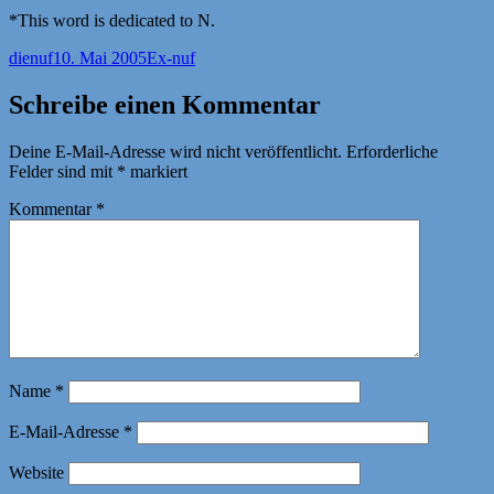
*This word is dedicated to N.
Autor
Veröffentlicht
Kategorien
dienuf
10. Mai 2005
Ex-nuf
am
Schreibe einen Kommentar
Deine E-Mail-Adresse wird nicht veröffentlicht.
Erforderliche
Felder sind mit
*
markiert
Kommentar
*
Name
*
E-Mail-Adresse
*
Website