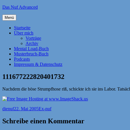
Zum
Das Nuf Advanced
Inhalt
springen
Menü
Startseite
Über mich
Vorträge
Archiv
Mental Load-Buch
Musterbruch-Buch
Podcasts
Impressum & Datenschutz
111677222820401732
Nachdem die böse Strumpfhose riß, schickte ich sie ins Labor. Tatsäch
Autor
Veröffentlicht
Kategorien
dienuf
22. Mai 2005
Ex-nuf
am
Schreibe einen Kommentar