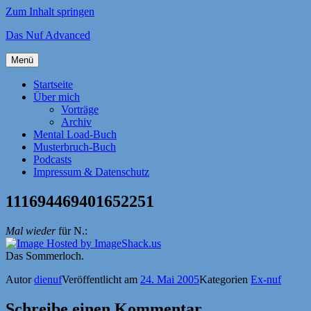
Zum Inhalt springen
Das Nuf Advanced
Menü
Startseite
Über mich
Vorträge
Archiv
Mental Load-Buch
Musterbruch-Buch
Podcasts
Impressum & Datenschutz
111694469401652251
Mal wieder
für N.:
Das Sommerloch.
Autor
dienuf
Veröffentlicht am
24. Mai 2005
Kategorien
Ex-nuf
Schreibe einen Kommentar