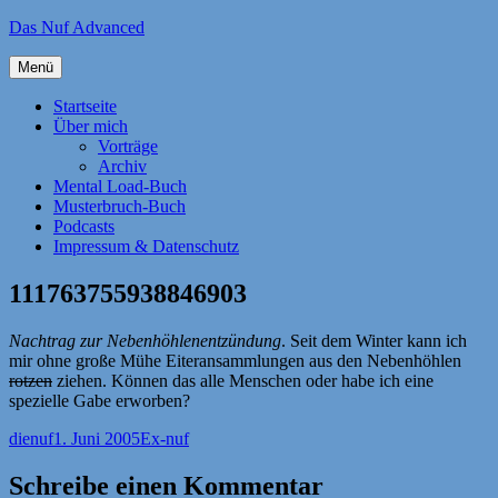
Zum
Das Nuf Advanced
Inhalt
springen
Menü
Startseite
Über mich
Vorträge
Archiv
Mental Load-Buch
Musterbruch-Buch
Podcasts
Impressum & Datenschutz
111763755938846903
Nachtrag zur Nebenhöhlenentzündung
. Seit dem Winter kann ich
mir ohne große Mühe Eiteransammlungen aus den Nebenhöhlen
rotzen
ziehen. Können das alle Menschen oder habe ich eine
spezielle Gabe erworben?
Autor
Veröffentlicht
Kategorien
dienuf
1. Juni 2005
Ex-nuf
am
Schreibe einen Kommentar