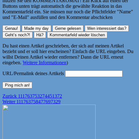
nutzen Sie den KOMMENTAROMAT! Ein Klick auf einen der
Buttons unten trägt automatisch die gewählte Reaktion in das
Kommentarfeld ein. Sie müssen nur noch die Pflichtfelder "Name"
und "E-Mail" ausfüllen und den Kommentar abschicken
Du hast einen Artikel geschrieben, der sich auf meinen Artikel
bezieht und er soll hier erscheinen? Einfach die URL eingeben. Du
willst Deinen Artikel wieder entfernen? Dann die URL erneut
eingeben.
Weitere Informationen
)
URL/Permalink deines Artikels
Beitragsnavigation
Vorheriger
Zurück
111763753274451372
Nächster
Beitrag:
Weiter
111763758477697329
Beitrag: