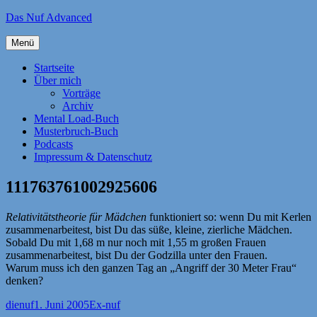
Zum
Das Nuf Advanced
Inhalt
springen
Menü
Startseite
Über mich
Vorträge
Archiv
Mental Load-Buch
Musterbruch-Buch
Podcasts
Impressum & Datenschutz
111763761002925606
Relativitätstheorie für Mädchen
funktioniert so: wenn Du mit Kerlen
zusammenarbeitest, bist Du das süße, kleine, zierliche Mädchen.
Sobald Du mit 1,68 m nur noch mit 1,55 m großen Frauen
zusammenarbeitest, bist Du der Godzilla unter den Frauen.
Warum muss ich den ganzen Tag an „Angriff der 30 Meter Frau“
denken?
Autor
Veröffentlicht
Kategorien
dienuf
1. Juni 2005
Ex-nuf
am