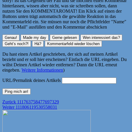
sorry! Ist das Gegenteil der Fall und sie möchten einen Kommentar
hinterlassen, wissen aber nicht, was sie schreiben sollen, dann
nutzen Sie den KOMMENTAROMAT! Ein Klick auf einen der
Buttons unten trägt automatisch die gewählte Reaktion in das
Kommentarfeld ein. Sie müssen nur noch die Pflichtfelder "Name"
und "E-Mail" ausfüllen und den Kommentar abschicken
Du hast einen Artikel geschrieben, der sich auf meinen Artikel
bezieht und er soll hier erscheinen? Einfach die URL eingeben. Du
willst Deinen Artikel wieder entfernen? Dann die URL erneut
eingeben.
Weitere Informationen
)
URL/Permalink deines Artikels
Beitragsnavigation
Vorheriger
Zurück
111763758477697329
Nächster
Beitrag:
Weiter
111806119530558031
Beitrag: