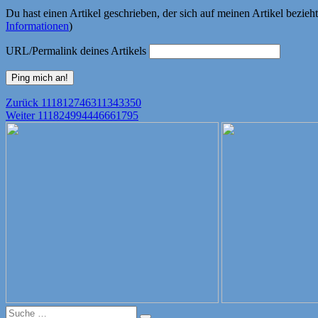
Du hast einen Artikel geschrieben, der sich auf meinen Artikel bezie
Informationen
)
URL/Permalink deines Artikels
Beitragsnavigation
Vorheriger
Zurück
111812746311343350
Nächster
Beitrag:
Weiter
111824994446661795
Beitrag:
Suche