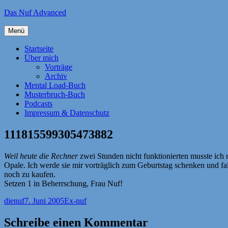
Zum
Das Nuf Advanced
Inhalt
springen
Menü
Startseite
Über mich
Vorträge
Archiv
Mental Load-Buch
Musterbruch-Buch
Podcasts
Impressum & Datenschutz
111815599305473882
Weil heute die Rechner
zwei Stunden nicht funktionierten musste ich
Opale. Ich werde sie mir vorträglich zum Geburtstag schenken und fal
noch zu kaufen.
Setzen 1 in Beherrschung, Frau Nuf!
Autor
Veröffentlicht
Kategorien
dienuf
7. Juni 2005
Ex-nuf
am
Schreibe einen Kommentar