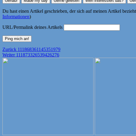
Du hast einen Artikel geschrieben, der sich auf meinen Artikel bezie
Informationen
)
URL/Permalink deines Artikels
Beitragsnavigation
Vorheriger
Zurück
111868361145351979
Nächster
Beitrag:
Weiter
111873326539426276
Beitrag: