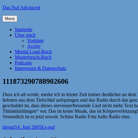
Zum
Das Nuf Advanced
Inhalt
springen
Menü
Startseite
Über mich
Vorträge
Archiv
Mental Load-Buch
Musterbruch-Buch
Podcasts
Impressum & Datenschutz
111873290788902606
Dass ich alt werde
, merke ich in letzter Zeit immer deutlicher an de
liebsten aus dem Tiefschlaf aufspringen und das Radio durch das ges
geschuldet ist, dass dieses nervenzerfressende Lied nicht mehr Text h
Thüüüüüriiiingen“ vor. Das ist keine Musik, das ist Körperverletzung
Vermutlich ist es jetzt soweit. Schüss Radio Fritz hallo Radio eins.
Autor
Veröffentlicht
Kategorien
dienuf
14. Juni 2005
Ex-nuf
am