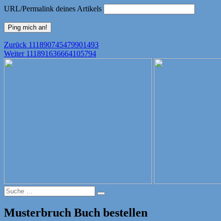
URL/Permalink deines Artikels
Beitragsnavigation
Vorheriger
Zurück
111890745479901493
Nächster
Beitrag:
Weiter
111891636664105794
Beitrag:
Suche
Suche
nach:
Musterbruch Buch bestellen