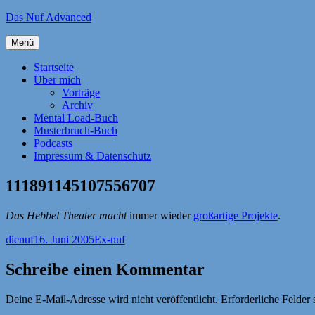
Zum
Das Nuf Advanced
Inhalt
springen
Menü
Startseite
Über mich
Vorträge
Archiv
Mental Load-Buch
Musterbruch-Buch
Podcasts
Impressum & Datenschutz
111891145107556707
Das Hebbel Theater macht
immer wieder
großartige Projekte
.
Autor
Veröffentlicht
Kategorien
dienuf
16. Juni 2005
Ex-nuf
am
Schreibe einen Kommentar
Deine E-Mail-Adresse wird nicht veröffentlicht.
Erforderliche Felder 