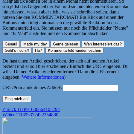
Mehr als 5x können Sie in einem Monat nicht kommentieren. So
sorry! Ist das Gegenteil der Fall und sie möchten einen Kommentar
hinterlassen, wissen aber nicht, was sie schreiben sollen, dann
nutzen Sie den KOMMENTAROMAT! Ein Klick auf einen der
Buttons unten trägt automatisch die gewählte Reaktion in das
Kommentarfeld ein. Sie müssen nur noch die Pflichtfelder "Name"
und "E-Mail" ausfüllen und den Kommentar abschicken
Du hast einen Artikel geschrieben, der sich auf meinen Artikel
bezieht und er soll hier erscheinen? Einfach die URL eingeben. Du
willst Deinen Artikel wieder entfernen? Dann die URL erneut
eingeben.
Weitere Informationen
)
URL/Permalink deines Artikels
Beitragsnavigation
Vorheriger
Zurück
111891636664105794
Nächster
Beitrag:
Weiter
111893372422254880
Beitrag: