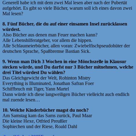
Generell habe ich mit dem zwei Mal lesen aber nach der Pubertät
aufgehört. Es gibt so viele Bücher, warum soll ich eines davon zwei
Mal lesen?
8. Fünf Bücher, die du auf einer einsamen Insel zurücklassen
würdest.
Also Bücher aus denen man Feuer machen kann?
Alle Lebenshilferatgeber, vor allem die hippen.
Alle Schlaumeierbücher, allen voran: Zwiebelfischpseudohüter der
deutschen Sprache, Spaßbremse Bastian Sick.
9. Wenn man Dich 3 Wochen in eine Mönchszelle in Klausur
stecken würde, und Du darfst nur 3 Bücher mitnehmen, welche
drei Titel würdest Du wählen?
Das Gleichgewicht der Welt, Rohinton Mistry
Everything is Illuminated, Jonathan Safran Foer
Schiffbruch mit Tiger, Yann Martel
Dann würde ich diese langweiligen Bücher vielleicht auch endlich
mal zuende lesen…
10. Welche Kinderbücher magst du noch?
Am Samstag kam das Sams zurück, Paul Maar
Die kleine Hexe, Otfried Preußler
Sophiechen und der Riese, Roald Dahl