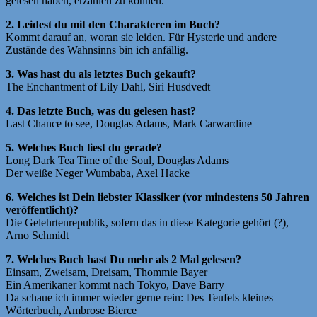
gelesen haben, erzählen zu können.
2. Leidest du mit den Charakteren im Buch?
Kommt darauf an, woran sie leiden. Für Hysterie und andere
Zustände des Wahnsinns bin ich anfällig.
3. Was hast du als letztes Buch gekauft?
The Enchantment of Lily Dahl, Siri Husdvedt
4. Das letzte Buch, was du gelesen hast?
Last Chance to see, Douglas Adams, Mark Carwardine
5. Welches Buch liest du gerade?
Long Dark Tea Time of the Soul, Douglas Adams
Der weiße Neger Wumbaba, Axel Hacke
6. Welches ist Dein liebster Klassiker (vor mindestens 50 Jahren
veröffentlicht)?
Die Gelehrtenrepublik, sofern das in diese Kategorie gehört (?),
Arno Schmidt
7. Welches Buch hast Du mehr als 2 Mal gelesen?
Einsam, Zweisam, Dreisam, Thommie Bayer
Ein Amerikaner kommt nach Tokyo, Dave Barry
Da schaue ich immer wieder gerne rein: Des Teufels kleines
Wörterbuch, Ambrose Bierce