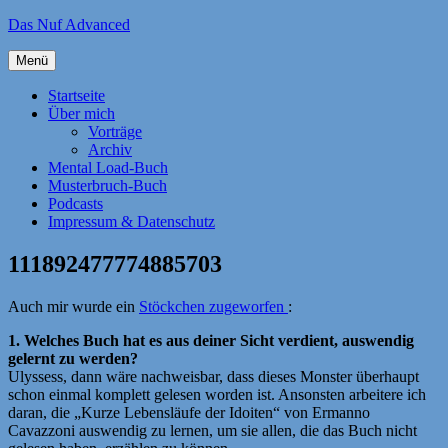
Zum
Das Nuf Advanced
Inhalt
springen
Menü
Startseite
Über mich
Vorträge
Archiv
Mental Load-Buch
Musterbruch-Buch
Podcasts
Impressum & Datenschutz
111892477774885703
Auch mir wurde ein
Stöckchen zugeworfen
:
1. Welches Buch hat es aus deiner Sicht verdient, auswendig
gelernt zu werden?
Ulyssess, dann wäre nachweisbar, dass dieses Monster überhaupt
schon einmal komplett gelesen worden ist. Ansonsten arbeitere ich
daran, die „Kurze Lebensläufe der Idoiten“ von Ermanno
Cavazzoni auswendig zu lernen, um sie allen, die das Buch nicht