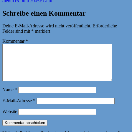
Autor
Veröffentlicht
Kategorien
dienuf
16. Juni 2005
Ex-nuf
am
Schreibe einen Kommentar
Deine E-Mail-Adresse wird nicht veröffentlicht.
Erforderliche
Felder sind mit
*
markiert
Kommentar
*
Name
*
E-Mail-Adresse
*
Website